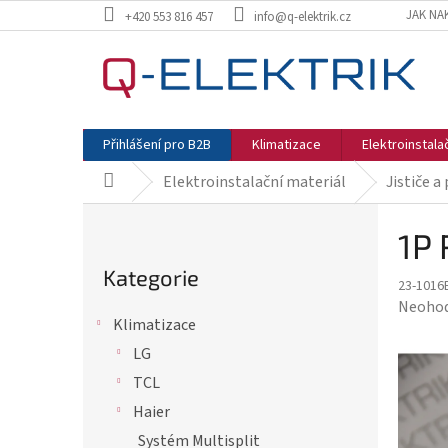
Přejít
JAK NA
+420 553 816 457
info@q-elektrik.cz
na
obsah
Přihlášení pro B2B
Klimatizace
Elektroinstala
Elektroinstalační materiál
Jističe a
Domů
P
1P 
o
Přeskočit
s
kategorie
Kategorie
23-1016
t
Průmě
Neoho
r
Klimatizace
hodnoc
produk
a
LG
je
n
TCL
0,0
n
Haier
z
í
5
Systém Multisplit