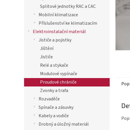
hvězdič
p
Splitové jednotky RAC a CAC
a
Mobilní klimatizace
n
Příslušenství ke klimatizacím
e
Elektroinstalační materiál
l
Jističe a pojistky
Jištění
Jističe
Relé a stykače
Modulové vypínače
Proudové chrániče
Pop
Zvonky a trafa
Rozvaděče
De
Spínače a zásuvky
Kabely a vodiče
Popi
Drobný a úložný materiál