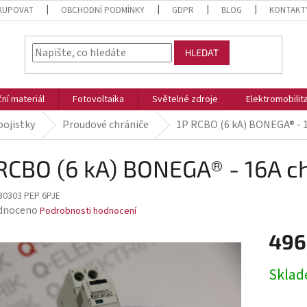
KUPOVAT
OBCHODNÍ PODMÍNKY
GDPR
BLOG
KONTAKT
HLEDAT
ční materiál
Fotovoltaika
Světelné zdroje
Elektromobilit
 pojistky
Proudové chrániče
1P RCBO (6 kA) BONEGA® - 1
RCBO (6 kA) BONEGA® - 16A ch
B0303 PEP 6PJE
rné
dnoceno
Podrobnosti hodnocení
ení
496
tu
Měrná
Skla
cena: