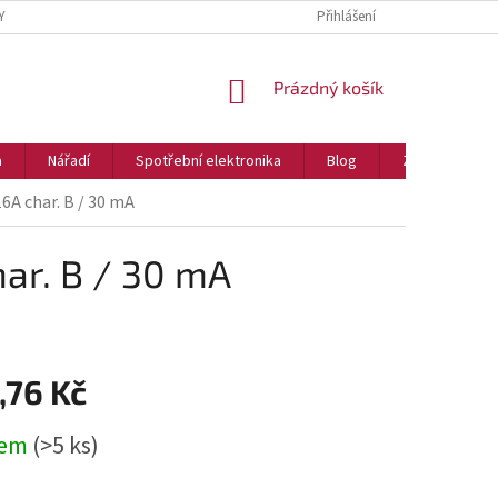
Y
Přihlášení
NÁKUPNÍ
Prázdný košík
KOŠÍK
a
Nářadí
Spotřební elektronika
Blog
Značky
6A char. B / 30 mA
ar. B / 30 mA
,76 Kč
dem
(>5 ks)