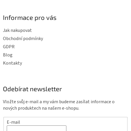
k
y
Informace pro vás
v
ý
Jak nakupovat
p
Obchodní podmínky
i
GDPR
s
Blog
u
Kontakty
Odebírat newsletter
Vložte svůj e-mail a my vám budeme zasílat informace o
nových produktech na našem e-shopu.
E-mail