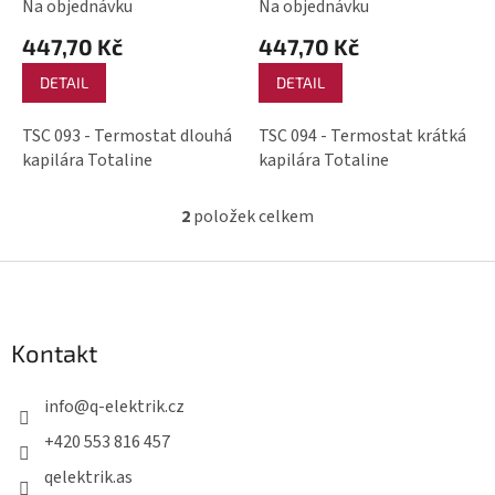
Na objednávku
Na objednávku
u
k
447,70 Kč
447,70 Kč
t
DETAIL
DETAIL
ů
TSC 093 - Termostat dlouhá
TSC 094 - Termostat krátká
kapilára Totaline
kapilára Totaline
2
položek celkem
O
v
Z
l
á
á
p
d
Kontakt
a
a
c
t
info
@
q-elektrik.cz
í
í
p
+420 553 816 457
r
qelektrik.as
v