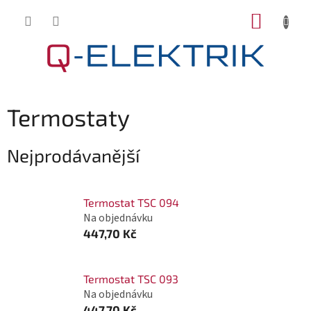
Přejít
NÁKUP
na
KOŠÍK
obsah
Termostaty
Nejprodávanější
Termostat TSC 094
Na objednávku
447,70 Kč
Termostat TSC 093
Na objednávku
447,70 Kč