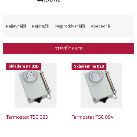
Ř
a
Nejlevnější
Nejdražší
Nejprodávanější
Abecedně
z
e
OTEVŘÍT FILTR
n
í
V
Skladem na B2B
Skladem na B2B
p
ý
r
p
o
i
d
s
u
p
k
r
Termostat TSC 093
Termostat TSC 094
t
o
ů
d