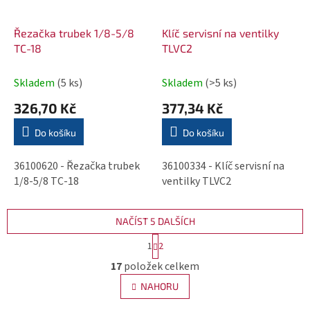
Řezačka trubek 1/8-5/8
Klíč servisní na ventilky
TC-18
TLVC2
Skladem
(5 ks)
Skladem
(>5 ks)
326,70 Kč
377,34 Kč
Do košíku
Do košíku
36100620 - Řezačka trubek
36100334 - Klíč servisní na
1/8-5/8 TC-18
ventilky TLVC2
NAČÍST 5 DALŠÍCH
S
1
2
t
O
17
položek celkem
r
v
á
NAHORU
l
n