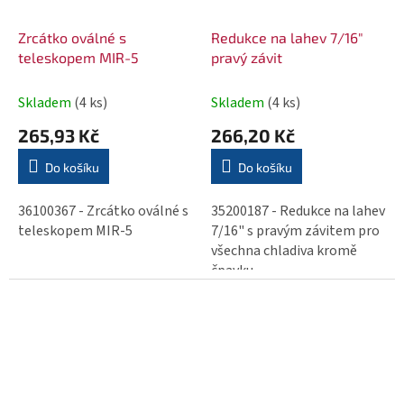
Zrcátko oválné s
Redukce na lahev 7/16"
teleskopem MIR-5
pravý závit
Skladem
(4 ks)
Skladem
(4 ks)
265,93 Kč
266,20 Kč
Do košíku
Do košíku
36100367 - Zrcátko oválné s
35200187 - Redukce na lahev
teleskopem MIR-5
7/16" s pravým závitem pro
všechna chladiva kromě
čpavku