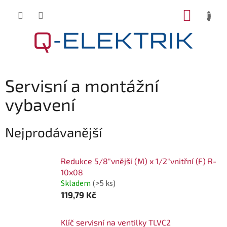
Přejít
NÁKUP
na
KOŠÍK
obsah
Servisní a montážní
vybavení
Nejprodávanější
Redukce 5/8"vnější (M) x 1/2"vnitřní (F) R-
10x08
Skladem
(>5 ks)
119,79 Kč
Klíč servisní na ventilky TLVC2