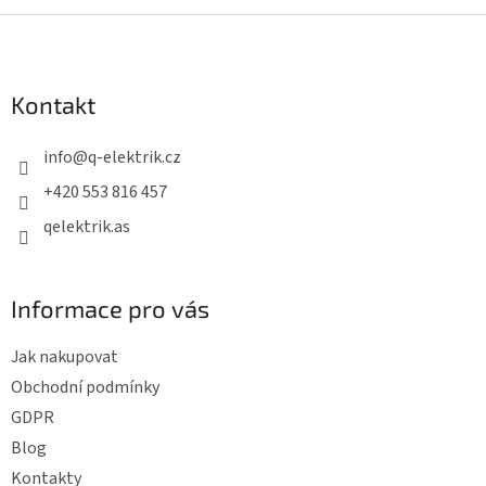
á
k
Z
d
o
a
á
v
c
á
p
Kontakt
í
n
a
í
p
t
r
info
@
q-elektrik.cz
í
v
+420 553 816 457
k
qelektrik.as
y
v
ý
Informace pro vás
p
i
Jak nakupovat
s
Obchodní podmínky
u
GDPR
Blog
Kontakty