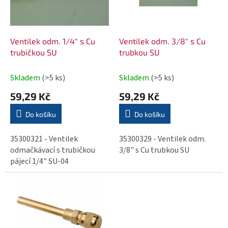
d
s
u
p
k
r
Ventilek odm. 1/4" s Cu
Ventilek odm. 3/8" s Cu
t
o
trubičkou SU
trubkou SU
ů
d
Skladem
(>5 ks)
Skladem
(>5 ks)
u
k
59,29 Kč
59,29 Kč
t
Do košíku
Do košíku
ů
35300321 - Ventilek
35300329 - Ventilek odm.
odmačkávací s trubičkou
3/8" s Cu trubkou SU
pájecí 1/4" SU-04