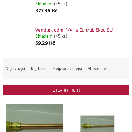
Skladem
(>5 ks)
377,34 Kč
Ventilek odm. 1/4" s Cu trubičkou SU
Skladem
(>5 ks)
59,29 Kč
Ř
a
Nejlevnější
Nejdražší
Nejprodávanější
Abecedně
z
e
OTEVŘÍT FILTR
n
í
V
p
ý
r
p
o
i