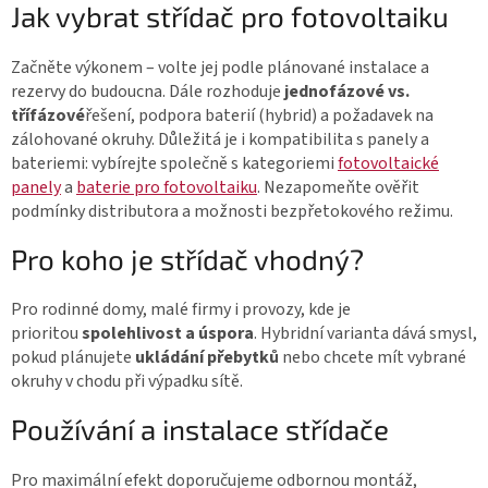
p
Jak vybrat střídač pro fotovoltaiku
r
v
Začněte výkonem – volte jej podle plánované instalace a
k
rezervy do budoucna. Dále rozhoduje
jednofázové vs.
y
třífázové
řešení, podpora baterií (hybrid) a požadavek na
v
zálohované okruhy. Důležitá je i kompatibilita s panely a
ý
bateriemi: vybírejte společně s kategoriemi
fotovoltaické
panely
a
baterie pro fotovoltaiku
. Nezapomeňte ověřit
p
podmínky distributora a možnosti bezpřetokového režimu.
i
s
Pro koho je střídač vhodný?
u
Pro rodinné domy, malé firmy i provozy, kde je
prioritou
spolehlivost a úspora
. Hybridní varianta dává smysl,
pokud plánujete
ukládání přebytků
nebo chcete mít vybrané
okruhy v chodu při výpadku sítě.
Používání a instalace střídače
Pro maximální efekt doporučujeme odbornou montáž,