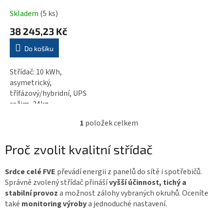
ů
d
Skladem
(5 ks)
u
k
38 245,23 Kč
t
Do košíku
ů
Střídač: 10 kWh,
asymetrický,
třífázový/hybridní, UPS
režim, 24kg
1
položek celkem
O
v
Proč zvolit kvalitní střídač
l
á
Srdce celé FVE
převádí energii z panelů do sítě i spotřebičů.
d
Správně zvolený střídač přináší
vyšší účinnost, tichý a
a
stabilní provoz
a možnost zálohy vybraných okruhů. Oceníte
c
také
monitoring výroby
a jednoduché nastavení.
í