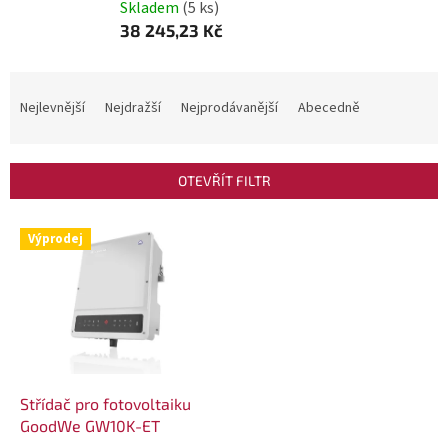
Skladem
(5 ks)
38 245,23 Kč
Ř
a
Nejlevnější
Nejdražší
Nejprodávanější
Abecedně
z
e
OTEVŘÍT FILTR
n
í
V
Výprodej
p
ý
r
p
o
i
d
s
u
p
k
r
Střídač pro fotovoltaiku
t
o
GoodWe GW10K-ET