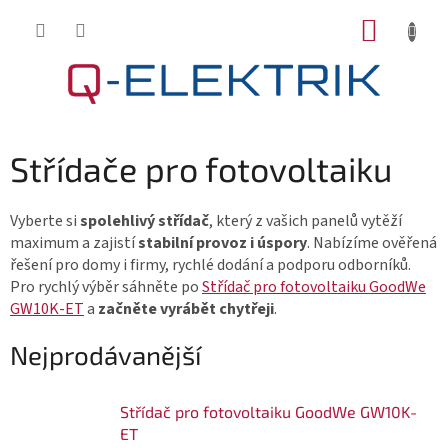
Přejít
NÁKUP
na
KOŠÍK
obsah
Střídače pro fotovoltaiku
Vyberte si
spolehlivý střídač
, který z vašich panelů vytěží
maximum a zajistí
stabilní provoz i úspory
. Nabízíme ověřená
řešení pro domy i firmy, rychlé dodání a podporu odborníků.
Pro rychlý výběr sáhněte po
Střídač pro fotovoltaiku GoodWe
GW10K-ET
a
začněte vyrábět chytřeji
.
Nejprodávanější
Střídač pro fotovoltaiku GoodWe GW10K-
ET