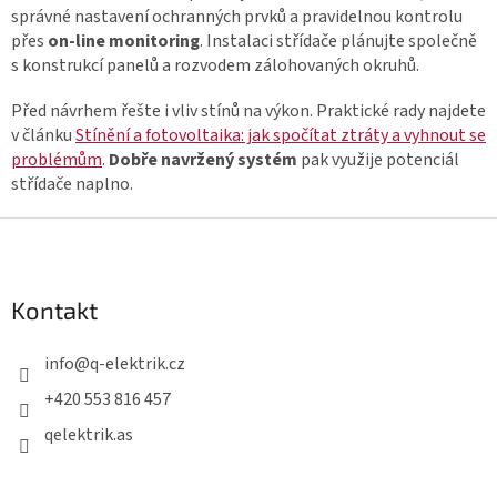
správné nastavení ochranných prvků a pravidelnou kontrolu
přes
on-line monitoring
. Instalaci střídače plánujte společně
s konstrukcí panelů a rozvodem zálohovaných okruhů.
Před návrhem řešte i vliv stínů na výkon. Praktické rady najdete
v článku
Stínění a fotovoltaika: jak spočítat ztráty a vyhnout se
problémům
.
Dobře navržený systém
pak využije potenciál
střídače naplno.
Z
á
p
Kontakt
a
t
info
@
q-elektrik.cz
í
+420 553 816 457
qelektrik.as