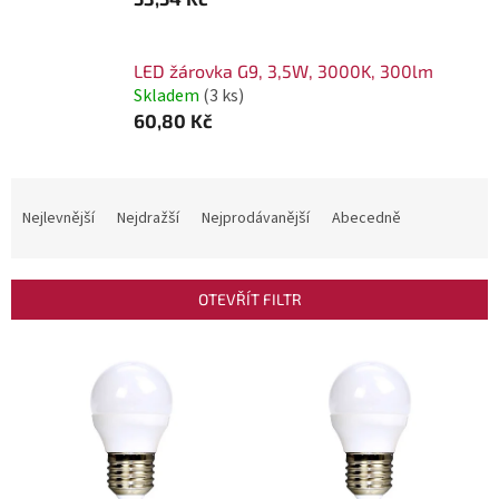
LED žárovka G9, 3,5W, 3000K, 300lm
Skladem
(3 ks)
60,80 Kč
Ř
a
Nejlevnější
Nejdražší
Nejprodávanější
Abecedně
z
e
OTEVŘÍT FILTR
n
í
V
p
ý
r
p
o
i
d
s