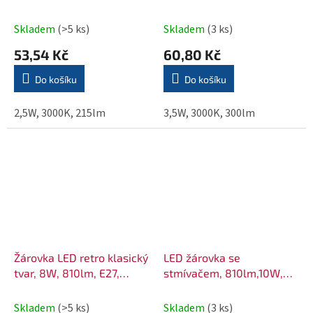
Skladem
(>5 ks)
Skladem
(3 ks)
53,54 Kč
60,80 Kč
Do košíku
Do košíku
2,5W, 3000K, 215lm
3,5W, 3000K, 300lm
Žárovka LED retro klasický
LED žárovka se
tvar, 8W, 810lm, E27,
stmívačem, 810lm,10W,
3000K
3000K, E27,
KLASICKÝ&nbsp;
Skladem
(>5 ks)
Skladem
(3 ks)