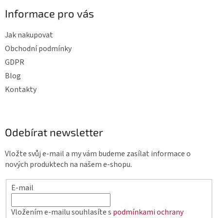
y
Informace pro vás
v
ý
Jak nakupovat
p
Obchodní podmínky
i
GDPR
s
Blog
u
Kontakty
Odebírat newsletter
Vložte svůj e-mail a my vám budeme zasílat informace o
nových produktech na našem e-shopu.
E-mail
Vložením e-mailu souhlasíte s
podmínkami ochrany