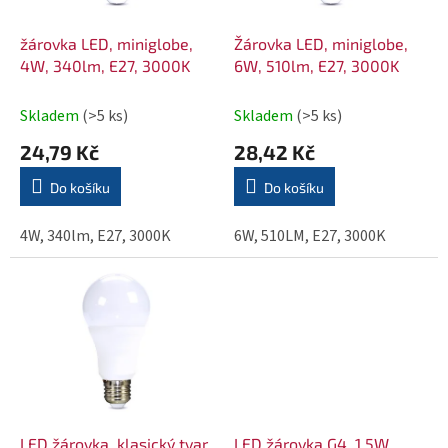
u
p
k
r
žárovka LED, miniglobe,
Žárovka LED, miniglobe,
t
o
4W, 340lm, E27, 3000K
6W, 510lm, E27, 3000K
ů
d
Skladem
(>5 ks)
Skladem
(>5 ks)
u
k
24,79 Kč
28,42 Kč
t
Do košíku
Do košíku
ů
4W, 340lm, E27, 3000K
6W, 510LM, E27, 3000K
LED žárovka, klasický tvar,
LED žárovka G4, 1,5W,