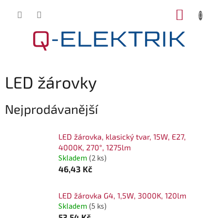
Přejít
NÁKUP
na
KOŠÍK
obsah
LED žárovky
Nejprodávanější
LED žárovka, klasický tvar, 15W, E27,
4000K, 270°, 1275lm
Skladem
(2 ks)
46,43 Kč
LED žárovka G4, 1,5W, 3000K, 120lm
Skladem
(5 ks)
53,54 Kč