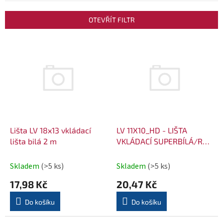
e
OTEVŘÍT FILTR
n
í
V
p
ý
r
p
o
i
d
s
u
p
k
r
Lišta LV 18x13 vkládací
LV 11X10_HD - LIŠTA
t
o
lišta bilá 2 m
VKLÁDACÍ SUPERBÍLÁ/RAL
ů
9003/KARTON
d
(8595057608504)
Skladem
(>5 ks)
Skladem
(>5 ks)
u
k
17,98 Kč
20,47 Kč
t
Do košíku
Do košíku
ů