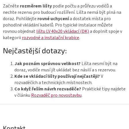
ý
Začněte
rozměrem lišty
podle počtu a průřezu vodičů a
p
nechte rezervu pro budoucí rozšíření. Lišta nemá být plná na
i
doraz. Pohlídejte
rovné uchycení
a dostatek místa pro
s
pohodlné vkládání kabelů. Pro typické instalace můžete
u
rovnou objednat
lištu LV 40x20 vkládací (DK)
a doplnit spoje v
kategorii
rozvodné a instalační krabice
.
Nejčastější dotazy:
Jak poznám správnou velikost?
Lišta nesmí být na
doraz, vodiče musí jít ukládat bez násilí a s rezervou.
Kde se vkládací lišty používají nejčastěji?
V
rozvaděčích a technických místnostech.
Co když řeším návrh rozvaděče?
Praktické tipy najdete
v článku
Rozvaděč pro novostavbu
.
Z
á
p
Kontakt