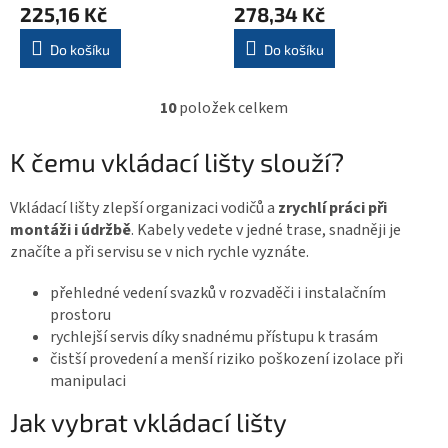
225,16 Kč
278,34 Kč
Do košíku
Do košíku
10
položek celkem
O
v
K čemu vkládací lišty slouží?
l
á
Vkládací lišty zlepší organizaci vodičů a
zrychlí práci při
d
montáži i údržbě
. Kabely vedete v jedné trase, snadněji je
a
značíte a při servisu se v nich rychle vyznáte.
c
í
přehledné vedení svazků v rozvaděči i instalačním
p
prostoru
r
rychlejší servis díky snadnému přístupu k trasám
v
čistší provedení a menší riziko poškození izolace při
k
manipulaci
y
Jak vybrat vkládací lišty
v