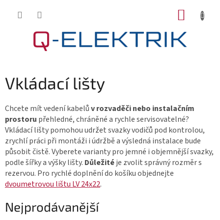
Přejít
NÁKUP
na
KOŠÍK
obsah
Vkládací lišty
Chcete mít vedení kabelů
v rozvaděči nebo instalačním
prostoru
přehledné, chráněné a rychle servisovatelné?
Vkládací lišty pomohou udržet svazky vodičů pod kontrolou,
zrychlí práci při montáži i údržbě a výsledná instalace bude
působit čistě. Vyberete varianty pro jemné i objemnější svazky,
podle šířky a výšky lišty.
Důležité
je zvolit správný rozměr s
rezervou. Pro rychlé doplnění do košíku objednejte
dvoumetrovou lištu LV 24x22
.
Nejprodávanější