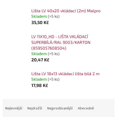
Lišta LV 40x20 vkládací (2m) Malpro
Skladem
(>5 ks)
35,50 Kč
LV 11X10_HD - LIŠTA VKLÁDACÍ
SUPERBÍLÁ/RAL 9003/KARTON
(8595057608504)
Skladem
(>5 ks)
20,47 Kč
Lišta LV 18x13 vkládací lišta bilá 2 m
Skladem
(>5 ks)
17,98 Kč
Ř
a
Nejlevnější
Nejdražší
Nejprodávanější
Abecedně
z