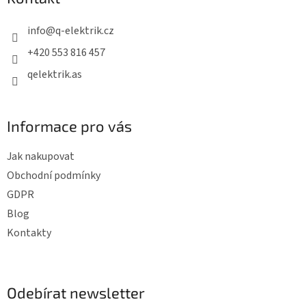
a
t
info
@
q-elektrik.cz
í
+420 553 816 457
qelektrik.as
Informace pro vás
Jak nakupovat
Obchodní podmínky
GDPR
Blog
Kontakty
Odebírat newsletter