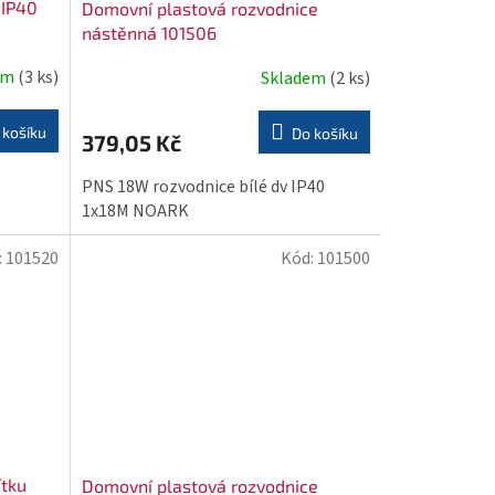
 IP40
Domovní plastová rozvodnice
nástěnná 101506
em
(3 ks)
Skladem
(2 ks)
 košíku
Do košíku
379,05 Kč
PNS 18W rozvodnice bílé dv IP40
1x18M NOARK
:
101520
Kód:
101500
ítku
Domovní plastová rozvodnice