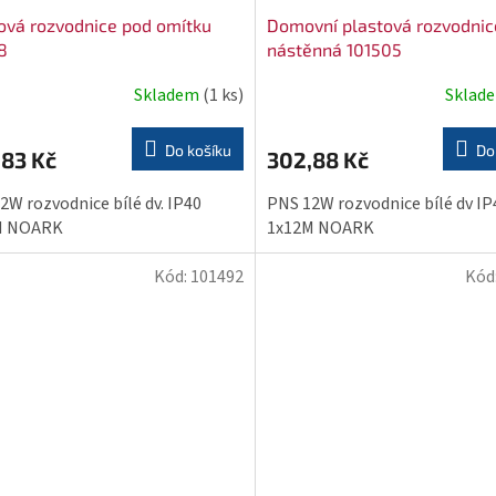
ová rozvodnice pod omítku
Domovní plastová rozvodnic
8
nástěnná 101505
Skladem
(1 ks)
Sklad
Do košíku
Do
,83 Kč
302,88 Kč
2W rozvodnice bílé dv. IP40
PNS 12W rozvodnice bílé dv IP
M NOARK
1x12M NOARK
Kód:
101492
Kód