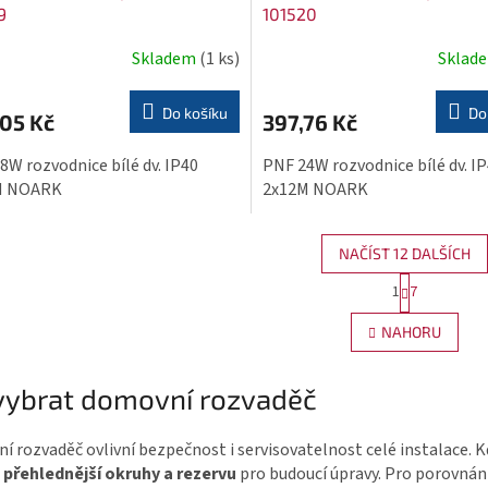
9
101520
Skladem
(1 ks)
Sklad
Do košíku
Do
05 Kč
397,76 Kč
8W rozvodnice bílé dv. IP40
PNF 24W rozvodnice bílé dv. I
M NOARK
2x12M NOARK
NAČÍST 12 DALŠÍCH
S
1
7
O
t
v
r
NAHORU
l
á
n
á
 vybrat domovní rozvaděč
k
d
o
a
 rozvaděč ovlivní bezpečnost i servisovatelnost celé instalace. K
v
c
přehlednější okruhy
a
rezervu
pro budoucí úpravy. Pro porovnání
á
í