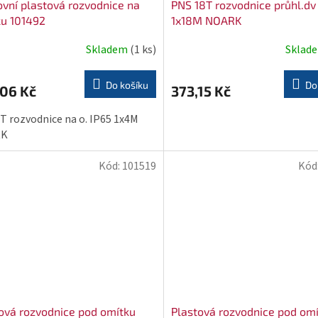
vní plastová rozvodnice na
PNS 18T rozvodnice průhl.dv
u 101492
1x18M NOARK
Skladem
(1 ks)
Sklad
Do košíku
Do
,06 Kč
373,15 Kč
T rozvodnice na o. IP65 1x4M
RK
Kód:
101519
Kód
ová rozvodnice pod omítku
Plastová rozvodnice pod om