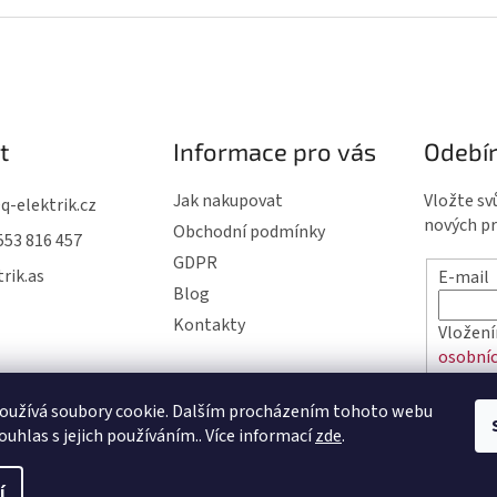
t
Informace pro vás
Odebír
Jak nakupovat
Vložte sv
@
q-elektrik.cz
nových p
Obchodní podmínky
553 816 457
GDPR
rik.as
E-mail
Blog
Kontakty
Vložení
osobníc
oužívá soubory cookie. Dalším procházením tohoto webu
PŘIHL
ouhlas s jejich používáním.. Více informací
zde
.
í