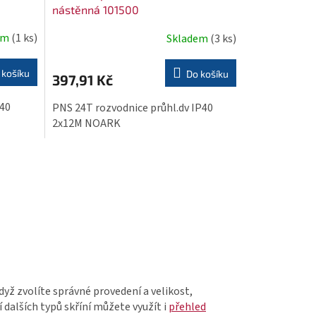
nástěnná 101500
em
(1 ks)
Skladem
(3 ks)
 košíku
Do košíku
397,91 Kč
P40
PNS 24T rozvodnice průhl.dv IP40
2x12M NOARK
dyž zvolíte správné provedení a velikost,
 dalších typů skříní můžete využít i
přehled