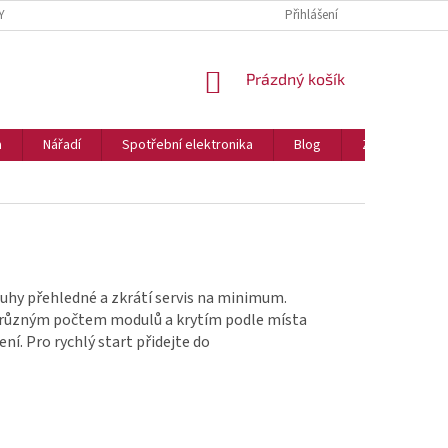
Y
Přihlášení
NÁKUPNÍ
Prázdný košík
KOŠÍK
a
Nářadí
Spotřební elektronika
Blog
Značky
kruhy přehledné a zkrátí servis na minimum.
s různým počtem modulů a krytím podle místa
ní. Pro rychlý start přidejte do