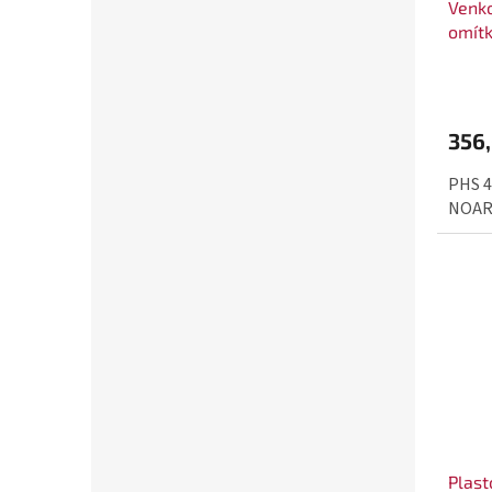
Venko
omítk
356
PHS 4
NOA
Plast