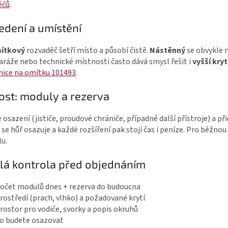
ěčů
.
n
p
í
r
edení a umístění
v
k
ítkový
rozvaděč šetří místo a působí čistě.
Nástěnný
se obvykle m
y
garáže nebo technické místnosti často dává smysl řešit i
vyšší kryt
v
nice na omítku 101493
.
ý
kost: moduly a rezerva
p
i
 osazení (jističe, proudové chrániče, případně další přístroje) a př
s
 se hůř osazuje a každé rozšíření pak stojí čas i peníze. Pro běžnou
u
u.
lá kontrola před objednáním
očet modulů dnes + rezerva do budoucna
rostředí (prach, vlhko) a požadované krytí
rostor pro vodiče, svorky a popis okruhů
o budete osazovat