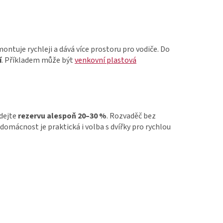
ontuje rychleji a dává více prostoru pro vodiče. Do
í
. Příkladem může být
venkovní plastová
idejte
rezervu alespoň 20–30 %
. Rozvaděč bez
 domácnost je praktická i volba s dvířky pro rychlou