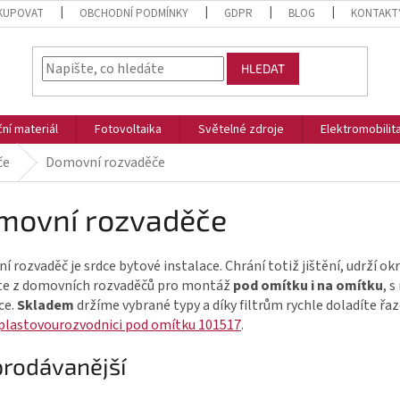
KUPOVAT
OBCHODNÍ PODMÍNKY
GDPR
BLOG
KONTAKT
HLEDAT
ční materiál
Fotovoltaika
Světelné zdroje
Elektromobilit
če
Domovní rozvaděče
movní rozvaděče
 rozvaděč je srdce bytové instalace. Chrání totiž jištění, udrží o
te z
domovních rozvaděčů
pro montáž
pod omítku i na omítku
, 
ce.
Skladem
držíme vybrané typy a díky filtrům rychle doladíte řaze
plastovourozvodnici pod omítku 101517
.
prodávanější