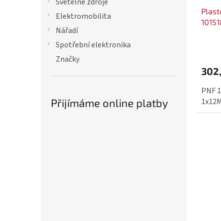
Světelné zdroje
Plast
Elektromobilita
10151
Nářadí
Spotřební elektronika
Značky
302
PNF 1
Přijímáme online platby
1x12