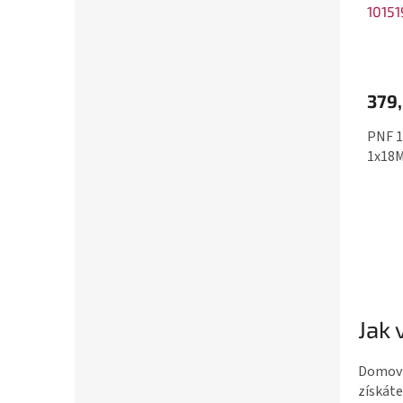
10151
379,
PNF 1
1x18
Jak
Domovní
získáte