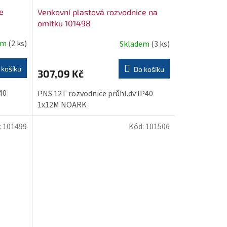
e
Venkovní plastová rozvodnice na
omítku 101498
em
(2 ks)
Skladem
(3 ks)
 košíku
Do košíku
307,09 Kč
40
PNS 12T rozvodnice průhl.dv IP40
1x12M NOARK
:
101499
Kód:
101506