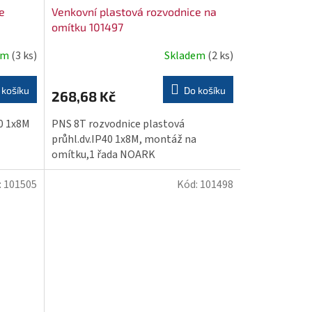
e
Venkovní plastová rozvodnice na
omítku 101497
em
(3 ks)
Skladem
(2 ks)
 košíku
Do košíku
268,68 Kč
40 1x8M
PNS 8T rozvodnice plastová
průhl.dv.IP40 1x8M, montáž na
omítku,1 řada NOARK
:
101505
Kód:
101498