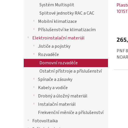
k
Systém Multisplit
Plast
d
10151
t
Splitové jednotky RAC a CAC
u
ů
Mobilní klimatizace
k
Příslušenství ke klimatizacím
t
Elektroinstalační materiál
ů
265
Jističe a pojistky
PNF 8
Rozvaděče
NOA
Domovní rozvaděče
Ostatní přístroje a příslušenství
Spínače a zásuvky
Kabely a vodiče
Drobný a úložný materiál
Instalační materiál
Frekvenční měniče a příslušenství
Fotovoltaika