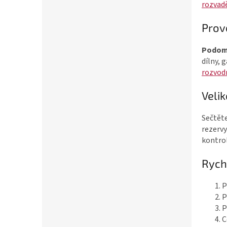
rozvad
Prov
Podom
dílny, 
rozvod
Veli
Sečtěte
rezervy
kontrol
Rych
P
P
P
C