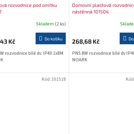
ová rozvodnice pod omítku
Domovní plastová rozvodnic
7
nástěnná 101504
Skladem
(2 ks)
Sklad
Do košíku
Do
,43 Kč
268,68 Kč
W rozvodnice bílé dv. IP40 1x8M
PNS 8W rozvodnice bílé dv IP
RK
NOARK
Kód:
101518
Kód