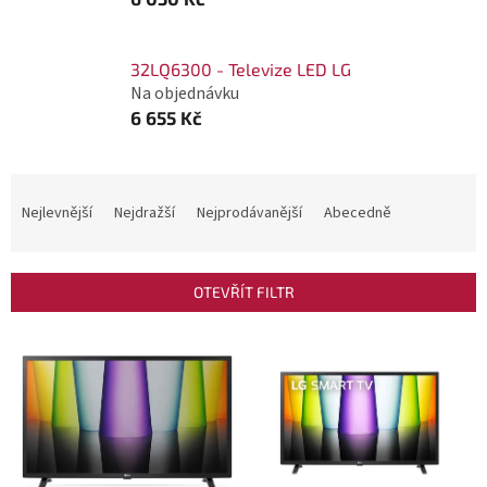
32LQ6300 - Televize LED LG
Na objednávku
6 655 Kč
Ř
a
Nejlevnější
Nejdražší
Nejprodávanější
Abecedně
z
e
OTEVŘÍT FILTR
n
í
V
p
ý
r
p
o
i
d
s