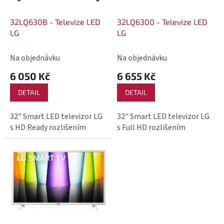
u
p
k
r
32LQ630B - Televize LED
32LQ6300 - Televize LED
t
o
LG
LG
ů
d
Na objednávku
Na objednávku
u
k
6 050 Kč
6 655 Kč
t
DETAIL
DETAIL
ů
32" Smart LED televizor LG
32" Smart LED televizor LG
s HD Ready rozlišením
s Full HD rozlišením