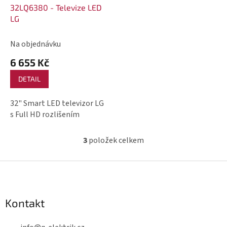
32LQ6380 - Televize LED
LG
Na objednávku
6 655 Kč
DETAIL
32" Smart LED televizor LG
s Full HD rozlišením
3
položek celkem
O
v
Z
l
á
á
p
d
Kontakt
a
a
c
t