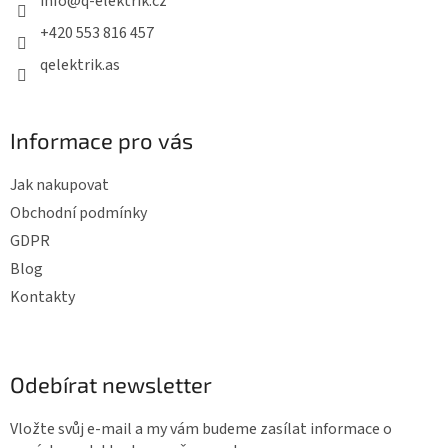
info
@
q-elektrik.cz
í
í
p
+420 553 816 457
r
qelektrik.as
v
k
y
Informace pro vás
v
ý
Jak nakupovat
p
Obchodní podmínky
i
GDPR
s
Blog
u
Kontakty
Odebírat newsletter
Vložte svůj e-mail a my vám budeme zasílat informace o