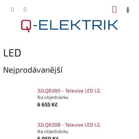
Přejít
NÁKUP
na
KOŠÍK
obsah
LED
Nejprodávanější
32LQ6380 - Televize LED LG
Na objednávku
6 655 Kč
32LQ630B - Televize LED LG
Na objednávku
6 050 Kč