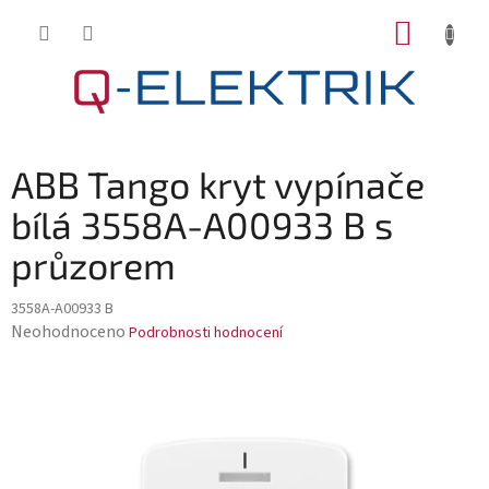
Přejít
NÁKUP
na
KOŠÍK
obsah
ABB Tango kryt vypínače
bílá 3558A-A00933 B s
průzorem
3558A-A00933 B
Průměrné
Neohodnoceno
Podrobnosti hodnocení
hodnocení
produktu
je
0,0
z
5