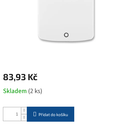
hvězdiček.
83,93 Kč
Měrná
Skladem
(2 ks)
cena:
Přidat do košíku