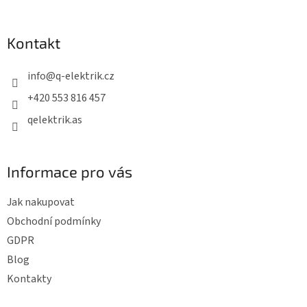
á
p
Kontakt
a
t
info
@
q-elektrik.cz
í
+420 553 816 457
qelektrik.as
Informace pro vás
Jak nakupovat
Obchodní podmínky
GDPR
Blog
Kontakty