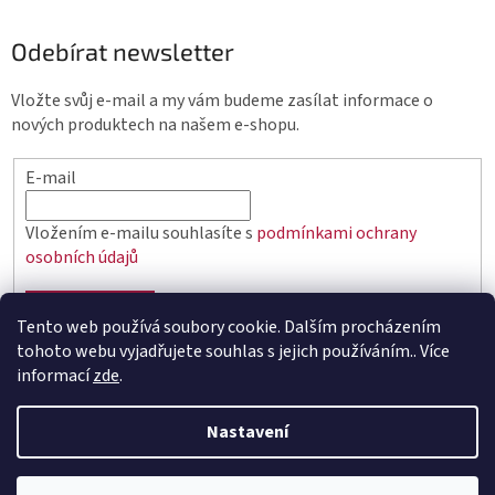
Odebírat newsletter
Vložte svůj e-mail a my vám budeme zasílat informace o
nových produktech na našem e-shopu.
E-mail
Vložením e-mailu souhlasíte s
podmínkami ochrany
osobních údajů
PŘIHLÁSIT SE
Tento web používá soubory cookie. Dalším procházením
tohoto webu vyjadřujete souhlas s jejich používáním.. Více
informací
zde
.
Vytvořil Shoptet
Nastavení
Copyright 2026
elektro.q-elektrik.cz
. Všechna práva