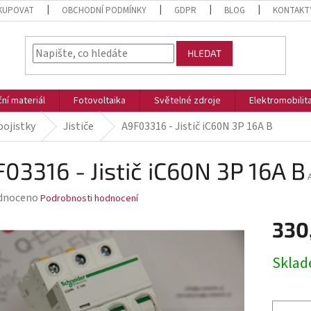
KUPOVAT
OBCHODNÍ PODMÍNKY
GDPR
BLOG
KONTAKT
HLEDAT
ční materiál
Fotovoltaika
Světelné zdroje
Elektromobilit
 pojistky
Jističe
A9F03316 - Jistič iC60N 3P 16A B
03316 - Jistič iC60N 3P 16A B
rné
dnoceno
Podrobnosti hodnocení
ení
330
tu
Měrná
Skla
cena:
ek.