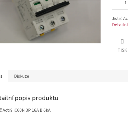
Jistič A
Detailn
TISK
is
Diskuze
tailní popis produktu
ič Acti9 iC60N 3P 16A B 6kA