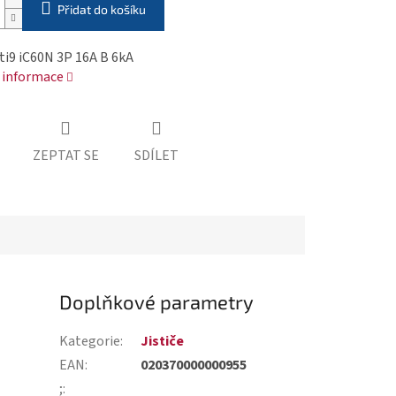
Přidat do košíku
cti9 iC60N 3P 16A B 6kA
í informace
ZEPTAT SE
SDÍLET
Doplňkové parametry
Kategorie
:
Jističe
EAN
:
020370000000955
;
: