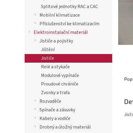
p
Splitové jednotky RAC a CAC
a
Mobilní klimatizace
n
Příslušenství ke klimatizacím
e
Elektroinstalační materiál
l
Jističe a pojistky
Jištění
Jističe
Relé a stykače
Modulové vypínače
Pop
Proudové chrániče
Zvonky a trafa
De
Rozvaděče
Spínače a zásuvky
Jist
Kabely a vodiče
Drobný a úložný materiál