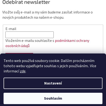
Odebírat newsletter
Vložte svůj e-mail a my vám budeme zasílat informace o
nových produktech na našem e-shopu.
E-mail
Vložením e-mailu souhlasíte s
podmínkami ochrany
osobních údajů
PŘIHLÁSIT SE
Tento web používá soubory cookie. Dalším procházením
tohoto webu vyjadřujete souhlas s jejich používáním.. Více
informací
zde
.
Vytvořil Shoptet
Nastavení
Copyright 2026
elektro.q-elektrik.cz
. Všechna práva
Souhlasím
vyhrazena.