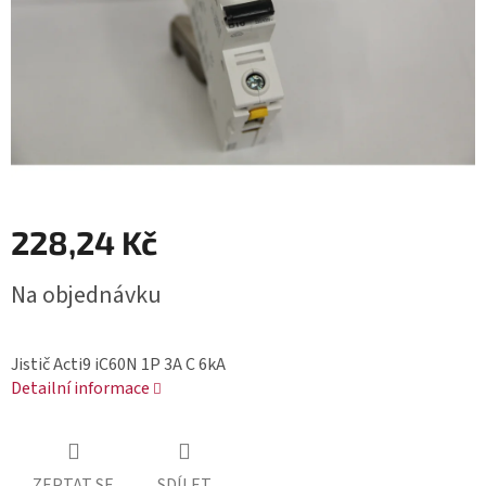
228,24 Kč
Měrná
Na objednávku
cena:
Jistič Acti9 iC60N 1P 3A C 6kA
Detailní informace
ZEPTAT SE
SDÍLET