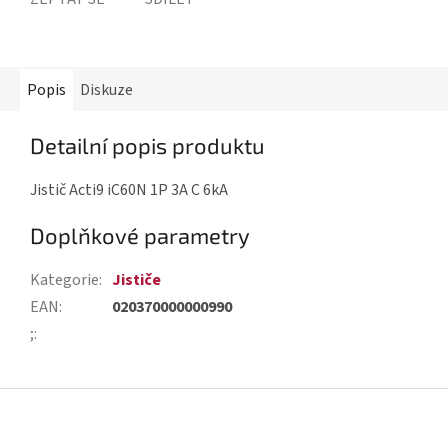
Popis
Diskuze
Detailní popis produktu
Jistič Acti9 iC60N 1P 3A C 6kA
Doplňkové parametry
Kategorie
:
Jističe
EAN
:
020370000000990
;
:
Z
á