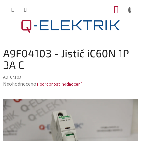
Přejít
NÁKUP
na
KOŠÍK
obsah
A9F04103 - Jistič iC60N 1P
3A C
A9F04103
Průměrné
Neohodnoceno
Podrobnosti hodnocení
hodnocení
produktu
je
0,0
z
5
hvězdiček.