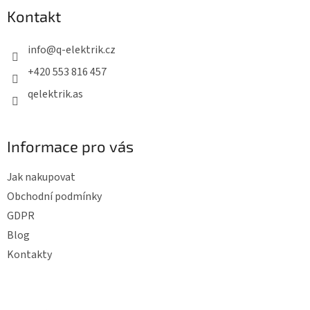
p
Kontakt
a
t
info
@
q-elektrik.cz
í
+420 553 816 457
qelektrik.as
Informace pro vás
Jak nakupovat
Obchodní podmínky
GDPR
Blog
Kontakty