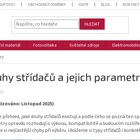
KUPOVAT
OBCHODNÍ PODMÍNKY
GDPR
BLOG
KONTAKT
HLEDAT
ční materiál
Fotovoltaika
Světelné zdroje
Elektromobilit
ry
hy střídačů a jejich paramet
22
lizováno: Listopad 2025)
 přehled, jaké druhy střídačů existují a podle čeho se pozná ten s
ry opravdu rozhodují o výkonu, kompatibilitě a budoucím rozšířen
e si nejčastější chyby při výběru. Ukážeme si typy střídačů i konk