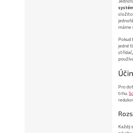
Jednofá
systé
složito
jednof
máme st
Pokud 
jedné f
střídač
používa
Účin
Pro dot
trhu.
So
reduko
Rozs
Každý 