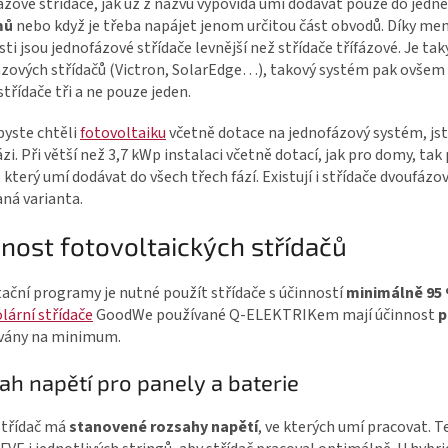
zové střídače, jak už z názvu vypovídá umí dodávat pouze do jedné 
mů
nebo když je třeba napájet jenom určitou část obvodů. Díky m
sti jsou jednofázové střídače levnější než střídače třífázové. Je t
ázových střídačů (Victron, SolarEdge…), takový systém pak ovšem
řídače tři a ne pouze jeden.
byste chtěli
fotovoltaiku
včetně dotace na jednofázový systém, j
ázi. Při větší než 3,7 kWp instalaci včetně dotací, jak pro domy, ta
, který umí dodávat do všech třech fází. Existují i střídače dvoufázo
ná varianta.
nost fotovoltaických střídačů
ační programy je nutné použít střídače s účinností
minimálně 95
lární střídače
GoodWe používané Q-ELEKTRIKem mají účinnost
p
vány na minimum.
ah napětí pro panely a baterie
střídač má
stanovené rozsahy napětí
, ve kterých umí pracovat. T