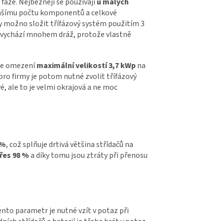
fáze. Nejběžněji se používají
u malých
enšímu počtu komponentů a celkové
aky možno složit třífázový systém použitím 3
 vychází mnohem dráž, protože vlastně
ste omezení
maximální velikostí 3,7 kWp
na
k pro firmy je potom nutné zvolit třífázový
vé, ale to je velmi okrajová a ne moc
 %
, což splňuje drtivá většina střídačů na
řes 98 %
a díky tomu jsou ztráty při přenosu
ento parametr je nutné vzít v potaz při