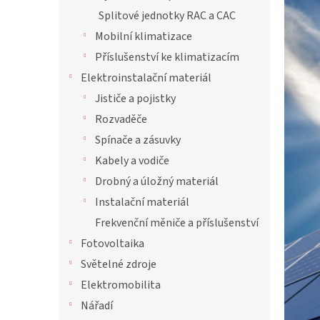
p
Splitové jednotky RAC a CAC
a
Mobilní klimatizace
n
Příslušenství ke klimatizacím
e
Elektroinstalační materiál
l
Jističe a pojistky
Rozvaděče
Spínače a zásuvky
Kabely a vodiče
Drobný a úložný materiál
Instalační materiál
Frekvenční měniče a příslušenství
Fotovoltaika
Světelné zdroje
Elektromobilita
Nářadí