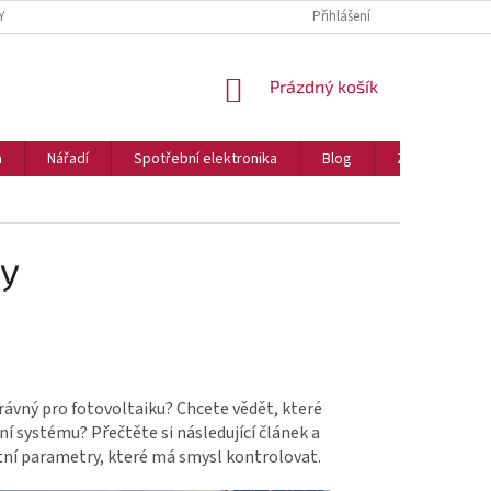
Y
Přihlášení
NÁKUPNÍ
Prázdný košík
KOŠÍK
a
Nářadí
Spotřební elektronika
Blog
Značky
ry
právný pro fotovoltaiku? Chcete vědět, které
í systému? Přečtěte si následující článek a
rétní parametry, které má smysl kontrolovat.