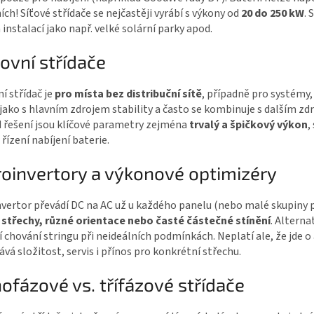
ích! Síťové střídače se nejčastěji vyrábí s výkony od
20 do 250 kW
. 
 instalací jako např. velké solární parky apod.
ovní střídače
í střídač je
pro místa bez distribuční sítě
, případně pro systémy, 
 jako s hlavním zdrojem stability a často se kombinuje s dalším z
d řešení jsou klíčové parametry zejména
trvalý a špičkový výkon
,
řízení nabíjení baterie.
oinvertory a výkonové optimizéry
vertor převádí DC na AC už u každého panelu (nebo malé skupiny 
 střechy, různé orientace nebo časté částečné stínění
. Alterna
í chování stringu při neideálních podmínkách. Neplatí ale, že jde o
vá složitost, servis i přínos pro konkrétní střechu.
ofázové vs. třífázové střídače