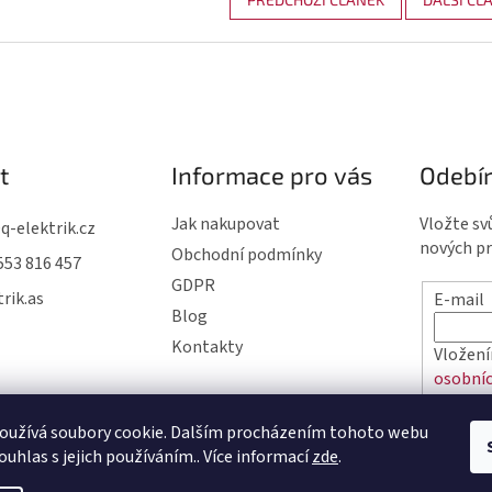
t
Informace pro vás
Odebír
Jak nakupovat
Vložte sv
@
q-elektrik.cz
nových p
Obchodní podmínky
553 816 457
GDPR
rik.as
E-mail
Blog
Kontakty
Vložení
osobníc
oužívá soubory cookie. Dalším procházením tohoto webu
PŘIHL
ouhlas s jejich používáním.. Více informací
zde
.