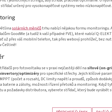
FVE i jednotlivých stringů, aby střídač pracoval optimálně. U hybrid
je střídač určený pro vysokonapěťové systémy nebo nízkonapěťové
toring
většina
solárních měničů
trhu nabízí nějakou formu monitoringu. 
dačům GoodWe (a tudíž k vaší případné FVE), které nabízí Q-ELEKTR
 ať už přes váš mobilní telefon, tak přes webový prohlížeč, bez nut
 v Češtině!
ěr
třídačů pro fotovoltaiku se v praxi nejčastěji dělí na
síťové (on-gri
oinvertory/optimizéry
pro specifické střechy. Jejich klíčové para
MPPT (počet a rozsah), DC limity napětí a proudů, způsob dodávky
 baterie a zálohy, možnosti řízení přetoků a monitoring. Když tyt
tu a požadavky distributora, vyberete střídač, který bude vyrábět 
PŘEDCHOZÍ ČLÁNEK
DALŠÍ ČL