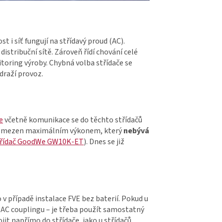
i síť fungují na střídavý proud (AC).
 distribuční sítě. Zároveň řídí chování celé
itoring výroby. Chybná volba střídače se
draží provoz.
e
včetně komunikace se do těchto střídačů
l omezen maximálním výkonem, který
nebývá
střídač GoodWe GW10K-ET
). Dnes se již
 v případě instalace FVE bez baterií. Pokud u
v. AC couplingu – je třeba použít samostatný
jit napřímo do střídače, jako u střídačů