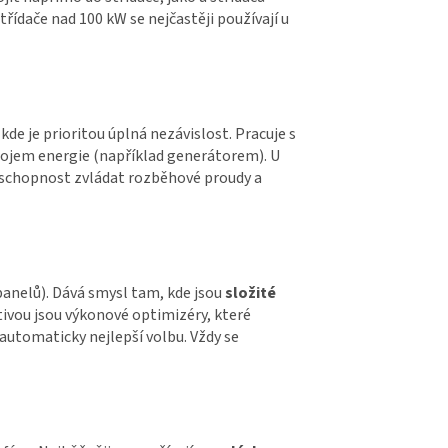
Střídače nad 100 kW se nejčastěji používají u
kde je prioritou úplná nezávislost. Pracuje s
drojem energie (například generátorem). U
 schopnost zvládat rozběhové proudy a
panelů). Dává smysl tam, kde jsou
složité
tivou jsou výkonové optimizéry, které
 automaticky nejlepší volbu. Vždy se