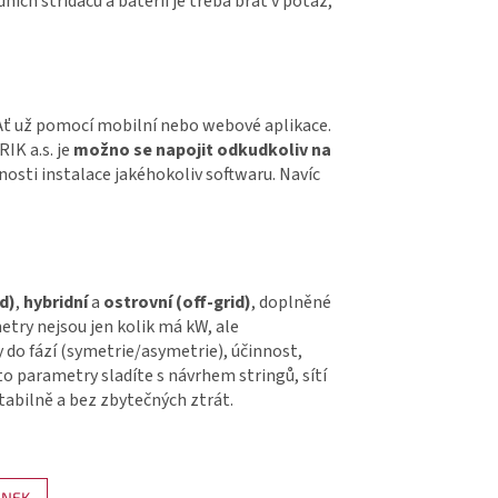
ních střídačů a baterií je třeba brát v potaz,
.
Ať už pomocí mobilní nebo webové aplikace.
IK a.s. je
možno se napojit odkudkoliv na
nosti instalace jakéhokoliv softwaru. Navíc
d)
,
hybridní
a
ostrovní (off-grid)
, doplněné
metry nejsou jen kolik má kW, ale
 do fází (symetrie/asymetrie), účinnost,
o parametry sladíte s návrhem stringů, sítí
stabilně a bez zbytečných ztrát.
ÁNEK