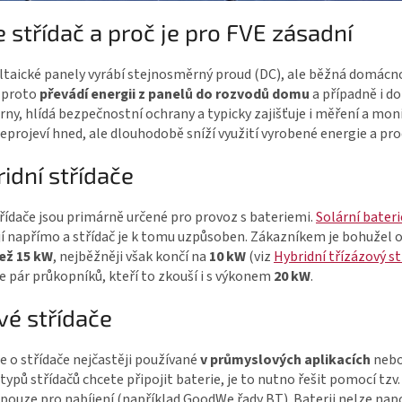
e střídač a proč je pro FVE zásadní
taické panely vyrábí stejnosměrný proud (DC), ale běžná domácnost 
č proto
převádí energii z panelů do rozvodů domu
a případně i do
rny, hlídá bezpečnostní ochrany a typicky zajišťuje i měření a mon
eprojeví hned, ale dlouhodobě sníží využití vyrobené energie a pro
idní střídače
řídače jsou primárně určené pro provoz s bateriemi.
Solární bateri
jí napřímo a střídač je k tomu uzpůsoben. Zákazníkem je bohuže
než 15 kW
, nejběžněji však končí na
10 kW
(viz
Hybridní třízázový 
e pár průkopníků, kteří to zkouší i s výkonem
20 kW
.
vé střídače
e o střídače nejčastěji používané
v průmyslových aplikacích
nebo
typů střídačů chcete připojit baterie, je to nutno řešit pomocí tz
 pouze pro nabíjení (například GoodWe řady BT). Baterii nelze napo