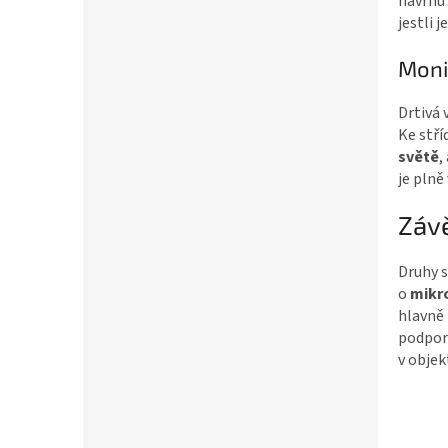
návrhu 
jestli 
Moni
Drtivá 
Ke stří
světě
,
je plně
Záv
Druhy s
o
mikr
hlavně 
podpora
v objek