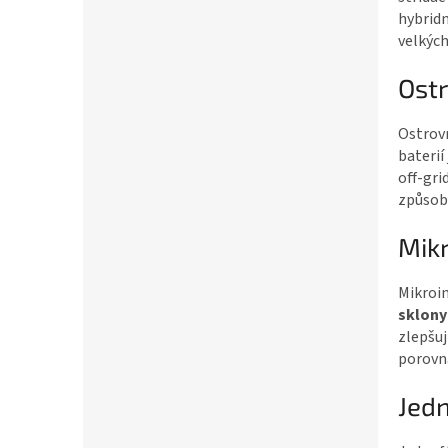
hybridn
velkých
Ostr
Ostrovn
baterií
off-gri
způsob 
Mikr
Mikroin
sklony
zlepšuj
porovná
Jedn