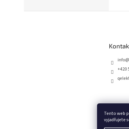
Z
á
p
a
Kontak
t
í
info
+420 
qelekt
Tento web p
vyjadřujete s