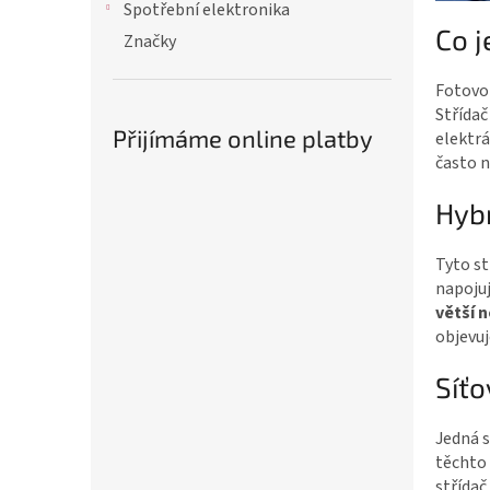
Spotřební elektronika
Co j
Značky
Fotovol
Střída
Přijímáme online platby
elektrá
často n
Hybr
Tyto st
napoju
větší 
objevuj
Síťo
Jedná s
těchto 
střídač