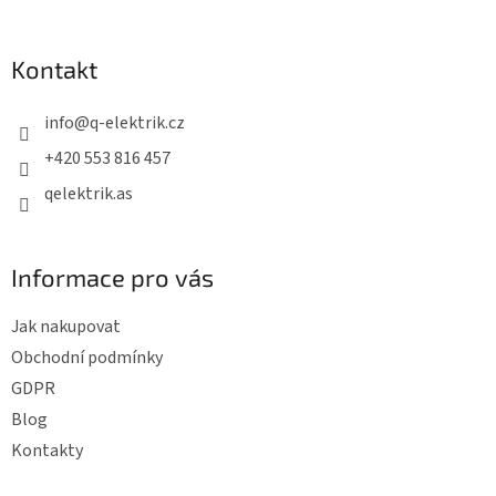
á
p
Kontakt
a
t
info
@
q-elektrik.cz
í
+420 553 816 457
qelektrik.as
Informace pro vás
Jak nakupovat
Obchodní podmínky
GDPR
Blog
Kontakty