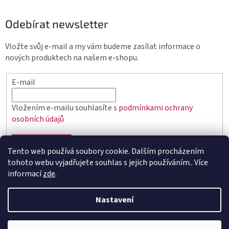
Odebírat newsletter
Vložte svůj e-mail a my vám budeme zasílat informace o
nových produktech na našem e-shopu.
E-mail
Vložením e-mailu souhlasíte s
podmínkami ochrany
osobních údajů
PŘIHLÁSIT SE
Tento web používá soubory cookie. Dalším procházením
tohoto webu vyjadřujete souhlas s jejich používáním.. Více
informací
zde
.
Vytvořil Shoptet
Nastavení
Copyright 2026
elektro.q-elektrik.cz
. Všechna práva