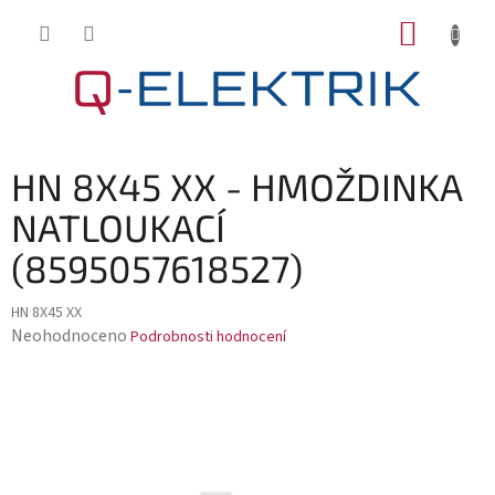
Přejít
NÁKUP
na
KOŠÍK
obsah
HN 8X45 XX - HMOŽDINKA
NATLOUKACÍ
(8595057618527)
HN 8X45 XX
Průměrné
Neohodnoceno
Podrobnosti hodnocení
hodnocení
produktu
je
0,0
z
5