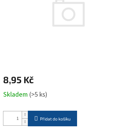
hvězdiček.
8,95 Kč
Měrná
Skladem
(>5 ks)
cena:
Přidat do košíku