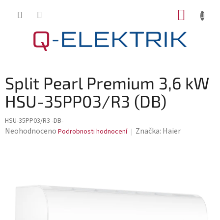
Přejít
NÁKUP
na
KOŠÍK
obsah
Split Pearl Premium 3,6 kW
HSU-35PP03/R3 (DB)
HSU-35PP03/R3 -DB-
Průměrné
Neohodnoceno
Značka:
Haier
Podrobnosti hodnocení
hodnocení
produktu
je
0,0
z
5
hvězdiček.