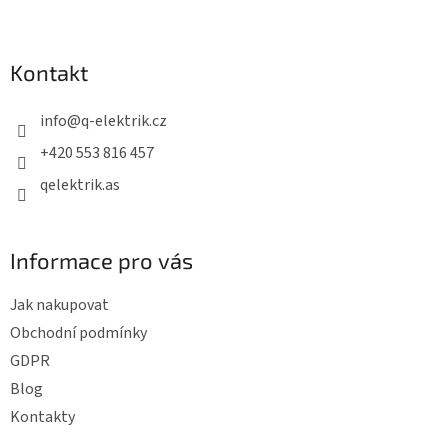
Z
á
p
Kontakt
a
t
info
@
q-elektrik.cz
í
+420 553 816 457
qelektrik.as
Informace pro vás
Jak nakupovat
Obchodní podmínky
GDPR
Blog
Kontakty