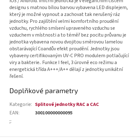
iOS / Android. Vnitřní jednotka je v elegantním čistém
designu s matnou bílou barvou vybavena LED displejem,
který je možné vypnout a zachovat tak nerušený ráz
jednotky. Pro zajištění velmi komfortního proudění
vzduchu, rychlého smísení upraveného vzduchu se
vzduchem v místnosti a to téměř bez pocitu průvanu je
jednotka vybavena novou dvojitou směrovou lamelou
obstarávající Coandův efekt proudění. Jednotky jsou
vybaveny certifikovaným UV-C PRO modulem potlačující
viry a bakterie.. Funkce I feel, 3 úrovně eco režimu a
energetická třída A+++/A++ dělají z jednotky unikátní
řešení.
Doplňkové parametry
Kategorie
:
Splitové jednotky RAC a CAC
EAN
:
300100000000095
;
: