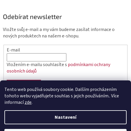
Odebírat newsletter
Vložte svůj e-mail a my vám budeme zasílat informace o
nových produktech na našem e-shopu.
E-mail
Vložením e-mailu souhlasíte s
podmínkami ochrany
osobních údajů
PŘIHLÁSIT SE
Tento web používá soubory cookie. Dalším procházením
tohoto webu vyjadřujete souhlas s jejich používáním.. Více
informací
zde
.
Vytvořil Shoptet
Nastavení
Copyright 2026
elektro.q-elektrik.cz
. Všechna práva