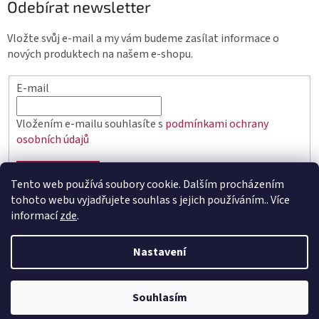
Odebírat newsletter
Vložte svůj e-mail a my vám budeme zasílat informace o
nových produktech na našem e-shopu.
E-mail
Vložením e-mailu souhlasíte s
podmínkami ochrany
osobních údajů
PŘIHLÁSIT SE
Tento web používá soubory cookie. Dalším procházením
tohoto webu vyjadřujete souhlas s jejich používáním.. Více
informací
zde
.
Vytvořil Shoptet
Nastavení
Copyright 2026
elektro.q-elektrik.cz
. Všechna práva
Souhlasím
vyhrazena.