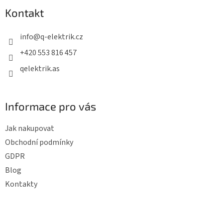
p
Kontakt
a
t
info
@
q-elektrik.cz
í
+420 553 816 457
qelektrik.as
Informace pro vás
Jak nakupovat
Obchodní podmínky
GDPR
Blog
Kontakty