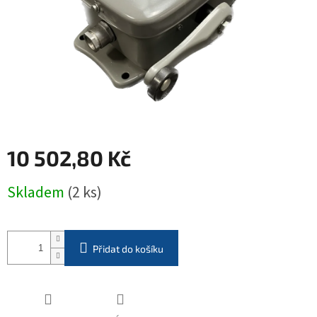
10 502,80 Kč
Měrná
Skladem
(2 ks)
cena:
Přidat do košíku