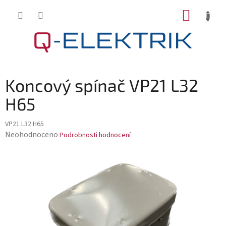
Přejít
NÁKUP
na
KOŠÍK
obsah
Koncový spínač VP21 L32
H65
VP21 L32 H65
Průměrné
Neohodnoceno
Podrobnosti hodnocení
hodnocení
produktu
je
0,0
z
5
hvězdiček.