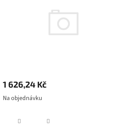
z
5
hvězdiček.
1 626,24 Kč
Měrná
Na objednávku
cena: