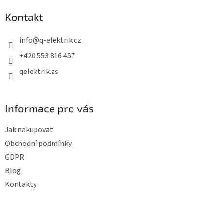
p
Kontakt
a
t
info
@
q-elektrik.cz
í
+420 553 816 457
qelektrik.as
Informace pro vás
Jak nakupovat
Obchodní podmínky
GDPR
Blog
Kontakty