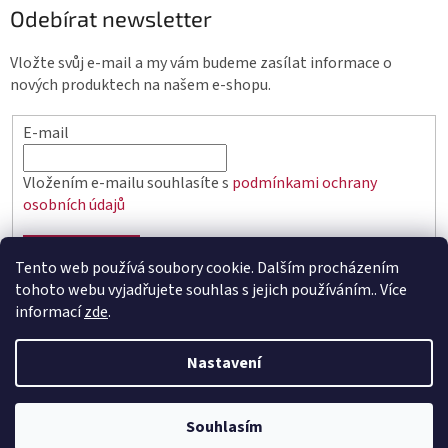
Odebírat newsletter
Vložte svůj e-mail a my vám budeme zasílat informace o
nových produktech na našem e-shopu.
E-mail
Vložením e-mailu souhlasíte s
podmínkami ochrany
osobních údajů
PŘIHLÁSIT SE
Tento web používá soubory cookie. Dalším procházením
tohoto webu vyjadřujete souhlas s jejich používáním.. Více
informací
zde
.
Vytvořil Shoptet
Nastavení
Copyright 2026
elektro.q-elektrik.cz
. Všechna práva
Souhlasím
vyhrazena.