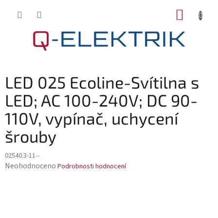
Přejít
NÁKUP
na
KOŠÍK
obsah
LED 025 Ecoline-Svítilna s
LED; AC 100-240V; DC 90-
110V, vypínač, uchycení
šrouby
02540.3-11--
Průměrné
Neohodnoceno
Podrobnosti hodnocení
hodnocení
produktu
je
0,0