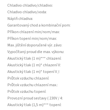
Chladivo chladivo/chladivo
:
Chladivo chladivo/voda
:
Náplň chladiva
:
Garantovaný chod a kombinační pom
:
Příkon chlazení min/nom/max
:
Příkon topení min/nom/max
:
Max. jištění doporučené výr. závo
:
Vypočítaný proud dle max. výkonu
:
Akustický tlak (1 m)*** chlazení
:
Akustický tlak (1 m)* chlazení V
:
Akustický tlak (1 m)* topení V /
:
Průtok vzduchu chlazení
:
Průtok vzduchu chlazení max.
:
Průtok vzduchu topení
:
Provozní proud sestavy ( 230V / 4
:
Akustický tlak (1,5 m)*** topení
: