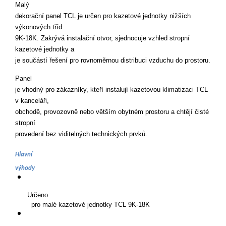
Malý 

dekorační panel TCL je určen pro kazetové jednotky nižších 
výkonových tříd 

9K-18K. Zakrývá instalační otvor, sjednocuje vzhled stropní 
kazetové jednotky a 

je součástí řešení pro rovnoměrnou distribuci vzduchu do prostoru.
Panel 

je vhodný pro zákazníky, kteří instalují kazetovou klimatizaci TCL 
v kanceláři, 

obchodě, provozovně nebo větším obytném prostoru a chtějí čisté 
stropní 

provedení bez viditelných technických prvků.
Hlavní 

výhody
Určeno 

  pro malé kazetové jednotky TCL 9K-18K