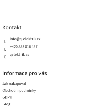
Z
á
p
Kontakt
a
t
info
@
q-elektrik.cz
í
+420 553 816 457
qelektrik.as
Informace pro vás
Jak nakupovat
Obchodní podmínky
GDPR
Blog