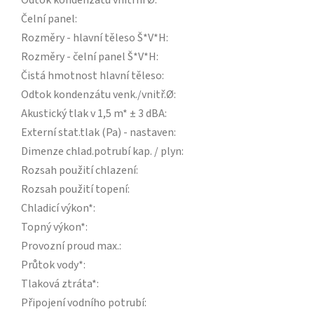
Odtok kondenzátu vnitřní Ø
:
Čelní panel
:
Rozměry - hlavní těleso Š*V*H
:
Rozměry - čelní panel Š*V*H
:
Čistá hmotnost hlavní těleso
:
Odtok kondenzátu venk./vnitř.Ø
:
Akustický tlak v 1,5 m* ± 3 dBA
:
Externí stat.tlak (Pa) - nastaven
:
Dimenze chlad.potrubí kap. / plyn
:
Rozsah použití chlazení
:
Rozsah použití topení
:
Chladicí výkon*
:
Topný výkon*
:
Provozní proud max.
:
Průtok vody*
:
Tlaková ztráta*
:
Připojení vodního potrubí
: