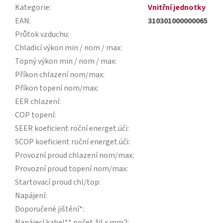
Kategorie
:
Vnitřní jednotky
EAN
:
310301000000065
Průtok vzduchu
:
Chladicí výkon min / nom / max
:
Topný výkon min / nom / max
:
Příkon chlazení nom/max
:
Příkon topení nom/max
:
EER chlazení
:
COP topení
:
SEER koeficient roční energet.úči
:
SCOP koeficient roční energet.úči
:
Provozní proud chlazení nom/max
:
Provozní proud topení nom/max
:
Startovací proud chl/top
:
Napájení
:
Doporučené jištění*
:
Napájecí kabel** počet žil x mm2
: