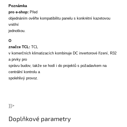
Poznámka 

pro e-shop: 
Před 

objednáním ověřte kompatibilitu panelu s konkrétní kazetovou 
vnitřní 

jednotkou.
O 

značce TCL: 
TCL 

v komerčních klimatizacích kombinuje DC invertorové řízení, R32 
a prvky pro 

správu budov, takže se hodí i do projektů s požadavkem na 
centrální kontrolu a 

spolehlivý provoz.
]]>
Doplňkové parametry