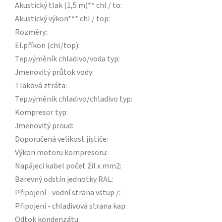
Akustický tlak (1,5 m)** chl / to
:
Akustický výkon*** chl / top
:
Rozměry
:
El.příkon (chl/top)
:
Tep.výměník chladivo/voda typ
:
Jmenovitý průtok vody
:
Tlaková ztráta
:
Tep.výměník chladivo/chladivo typ
:
Kompresor typ
:
Jmenovitý proud
:
Doporučená velikost jističe
:
Výkon motoru kompresoru
:
Napájecí kabel počet žil x mm2
:
Barevný odstín jednotky RAL
:
Připojení - vodní strana vstup /
:
Připojení - chladivová strana kap
:
Odtok kondenzátu
: