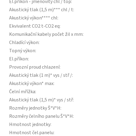
El.příkon - jmenovitý chl / top
:
Akustický tlak (1,5 m)*** chl / t
:
Akustický výkon**** chl
:
Ekvivalent CO2 t-CO2 eq
:
Komunikační kabely počet žil x mm
:
Chladící výkon
:
Topný výkon
:
El.příkon
:
Provozní proud chlazení
:
Akustický tlak (1 m)* vys / stř /
:
Akustický výkon* max
:
Čelní mřížka
:
Akustický tlak (1,5 m)* vys / stř
:
Rozměry jednotky Š*V*H
:
Rozměry čelního panelu Š*V*H
:
Hmotnost jednotky
:
Hmotnost čel.panelu
: