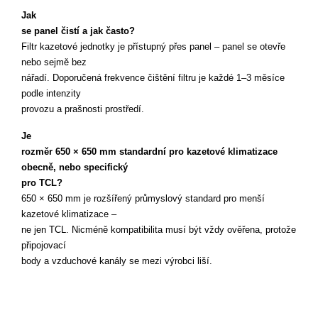
Jak 

se panel čistí a jak často?
Filtr kazetové jednotky je přístupný přes panel – panel se otevře 
nebo sejmě bez 

nářadí. Doporučená frekvence čištění filtru je každé 1–3 měsíce 
podle intenzity 

provozu a prašnosti prostředí.
Je 

rozměr 650 × 650 mm standardní pro kazetové klimatizace 
obecně, nebo specifický 

pro TCL?
650 × 650 mm je rozšířený průmyslový standard pro menší 
kazetové klimatizace – 

ne jen TCL. Nicméně kompatibilita musí být vždy ověřena, protože 
připojovací 

body a vzduchové kanály se mezi výrobci liší.