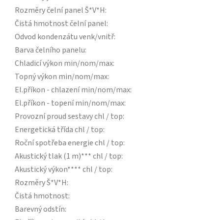
Rozměry čelní panel Š*V*H
:
Čistá hmotnost čelní panel
:
Odvod kondenzátu venk/vnitř
:
Barva čelního panelu
:
Chladicí výkon min/nom/max
:
Topný výkon min/nom/max
:
El.příkon - chlazení min/nom/max
:
El.příkon - topení min/nom/max
:
Provozní proud sestavy chl / top
:
Energetická třída chl / top
:
Roční spotřeba energie chl / top
:
Akustický tlak (1 m)*** chl / top
:
Akustický výkon**** chl / top
:
Rozměry Š*V*H
:
Čistá hmotnost
:
Barevný odstín
: