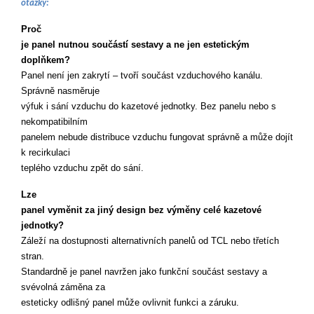
otázky:
Proč 

je panel nutnou součástí sestavy a ne jen estetickým 
doplňkem?
Panel není jen zakrytí – tvoří součást vzduchového kanálu. 
Správně nasměruje 

výfuk i sání vzduchu do kazetové jednotky. Bez panelu nebo s 
nekompatibilním 

panelem nebude distribuce vzduchu fungovat správně a může dojít 
k recirkulaci 

teplého vzduchu zpět do sání.
Lze 

panel vyměnit za jiný design bez výměny celé kazetové 
jednotky?
Záleží na dostupnosti alternativních panelů od TCL nebo třetích 
stran. 

Standardně je panel navržen jako funkční součást sestavy a 
svévolná záměna za 

esteticky odlišný panel může ovlivnit funkci a záruku.