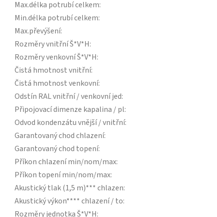
Max.délka potrubí celkem
:
Min.délka potrubí celkem
:
Max.převýšení
:
Rozměry vnitřní Š*V*H
:
Rozměry venkovní Š*V*H
:
Čistá hmotnost vnitřní
:
Čistá hmotnost venkovní
:
Odstín RAL vnitřní / venkovní jed
:
Připojovací dimenze kapalina / pl
:
Odvod kondenzátu vnější / vnitřní
:
Garantovaný chod chlazení
:
Garantovaný chod topení
:
Příkon chlazení min/nom/max
:
Příkon topení min/nom/max
:
Akustický tlak (1,5 m)*** chlazen
:
Akustický výkon**** chlazení / to
:
Rozměry jednotka Š*V*H
: