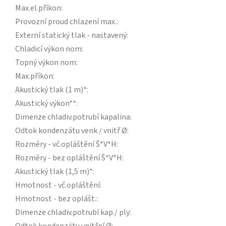
Max.el.příkon
:
Provozní proud chlazení max.
:
Externí statický tlak - nastavený
:
Chladicí výkon nom
:
Topný výkon nom
:
Max.příkon
:
Akustický tlak (1 m)*
:
Akustický výkon**
:
Dimenze chladiv.potrubí kapalina
:
Odtok kondenzátu venk / vnitř Ø
:
Rozměry - vč.opláštění Š*V*H
:
Rozměry - bez opláštění Š*V*H
:
Akustický tlak (1,5 m)*
:
Hmotnost - vč.opláštění
:
Hmotnost - bez oplášt.
:
Dimenze chladiv.potrubí kap./ ply
: