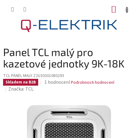
Přejít
NÁKUP
na
KOŠÍK
obsah
Panel TCL malý pro
kazetové jednotky 9K-18K
TCL PANEL MALY Z2U30301080293
Průměrné
1 hodnocení
Skladem na B2B
Podrobnosti hodnocení
hodnocení
Značka:
TCL
produktu
je
5,0
z
5
hvězdiček.