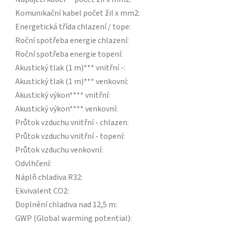
Komunikační kabel počet žil x mm2
:
Energetická třída chlazení / tope
:
Roční spotřeba energie chlazení
:
Roční spotřeba energie topení
:
Akustický tlak (1 m)*** vnitřní -
:
Akustický tlak (1 m)*** venkovní
:
Akustický výkon**** vnitřní
:
Akustický výkon**** venkovní
:
Průtok vzduchu vnitřní - chlazen
:
Průtok vzduchu vnitřní - topení
:
Průtok vzduchu venkovní
:
Odvlhčení
:
Náplň chladiva R32
:
Ekvivalent CO2
:
Doplnění chladiva nad 12,5 m
:
GWP (Global warming potential)
: