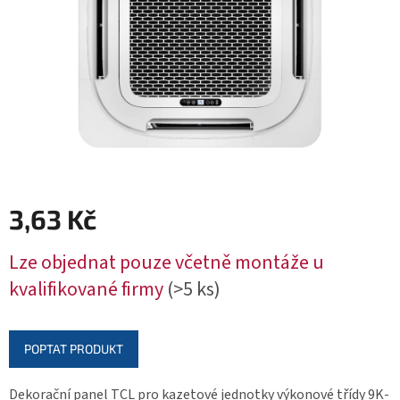
3,63 Kč
Měrná
Lze objednat pouze včetně montáže u
cena:
kvalifikované firmy
(>5 ks)
POPTAT PRODUKT
Dekorační panel TCL pro kazetové jednotky výkonové třídy 9K-