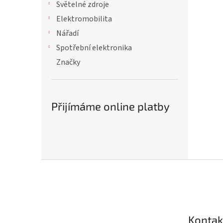
Světelné zdroje
Elektromobilita
Nářadí
Spotřební elektronika
Značky
Přijímáme online platby
Z
á
p
a
Kontak
t