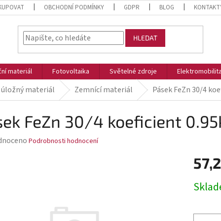
KUPOVAT
OBCHODNÍ PODMÍNKY
GDPR
BLOG
KONTAKT
HLEDAT
ční materiál
Fotovoltaika
Světelné zdroje
Elektromobilit
 úložný materiál
Zemnící materiál
Pásek FeZn 30/4 koe
ek FeZn 30/4 koeficient 0.9
rné
dnoceno
Podrobnosti hodnocení
ení
57,2
tu
Měrná
Skla
cena:
ek.