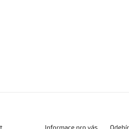
t
Informace pro vás
Odebír