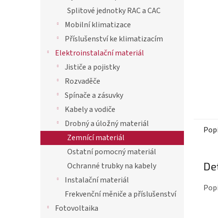
p
Splitové jednotky RAC a CAC
a
Mobilní klimatizace
n
Příslušenství ke klimatizacím
e
Elektroinstalační materiál
l
Jističe a pojistky
Rozvaděče
Spínače a zásuvky
Kabely a vodiče
Drobný a úložný materiál
Pop
Zemnící materiál
Ostatní pomocný materiál
De
Ochranné trubky na kabely
Instalační materiál
Popi
Frekvenční měniče a příslušenství
Fotovoltaika