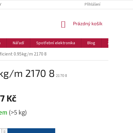
Y
Přihlášení
NÁKUPNÍ
Prázdný košík
KOŠÍK
a
Nářadí
Spotřební elektronika
Blog
Značky
ficient 0.95kg/m 2170 8
5kg/m 2170 8
2170 8
7 Kč
dem
(>5 kg)