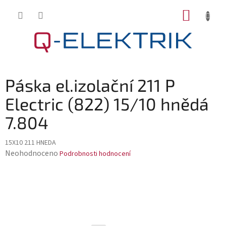
Přejít
NÁKUP
na
KOŠÍK
obsah
Páska el.izolační 211 P
Electric (822) 15/10 hnědá
7.804
15X10 211 HNEDA
Průměrné
Neohodnoceno
Podrobnosti hodnocení
hodnocení
produktu
je
0,0
z
5