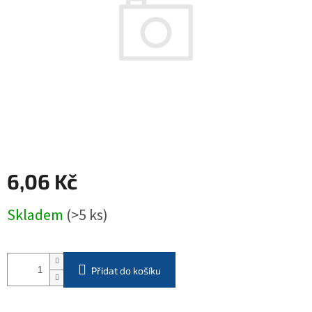
hvězdiček.
6,06 Kč
Měrná
Skladem
(>5 ks)
cena:
Přidat do košíku