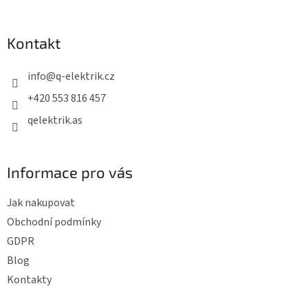
á
p
Kontakt
a
t
info
@
q-elektrik.cz
í
+420 553 816 457
qelektrik.as
Informace pro vás
Jak nakupovat
Obchodní podmínky
GDPR
Blog
Kontakty