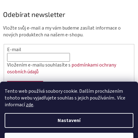
Odebírat newsletter
Vložte svůj e-mail a my vám budeme zasílat informace o
nových produktech na našem e-shopu.
E-mail
Vložením e-mailu souhlasíte s
podmínkami ochrany
osobních údajů
PŘIHLÁSIT SE
Tento web používá soubory cookie. Dalším procházením
tohoto webu vyjadřujete souhlas s jejich používáním.. Více
informací
zde
.
Vytvořil Shoptet
Nastavení
Copyright 2026
elektro.q-elektrik.cz
. Všechna práva