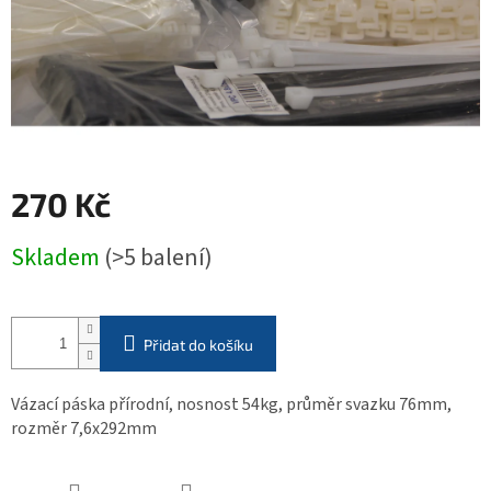
270 Kč
Měrná
Skladem
(>5 balení)
cena:
Přidat do košíku
Vázací páska přírodní, nosnost 54kg, průměr svazku 76mm,
rozměr 7,6x292mm