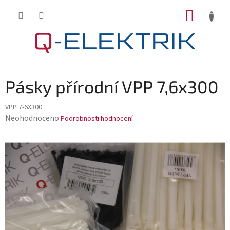
Přejít
NÁKUP
na
KOŠÍK
obsah
Pásky přírodní VPP 7,6x300
VPP 7-6X300
Průměrné
Neohodnoceno
Podrobnosti hodnocení
hodnocení
produktu
je
0,0
z
5
hvězdiček.