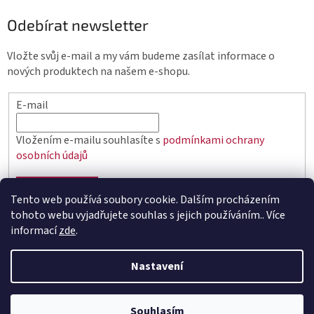
Odebírat newsletter
Vložte svůj e-mail a my vám budeme zasílat informace o
nových produktech na našem e-shopu.
E-mail
Vložením e-mailu souhlasíte s
podmínkami ochrany
osobních údajů
PŘIHLÁSIT SE
Tento web používá soubory cookie. Dalším procházením
tohoto webu vyjadřujete souhlas s jejich používáním.. Více
informací
zde
.
Vytvořil Shoptet
Nastavení
Copyright 2026
elektro.q-elektrik.cz
. Všechna práva
Souhlasím
vyhrazena.