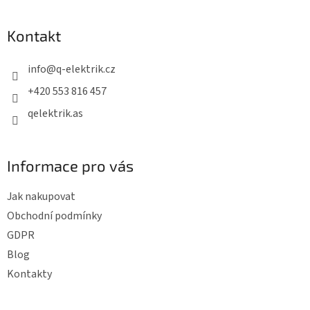
á
p
Kontakt
a
t
info
@
q-elektrik.cz
í
+420 553 816 457
qelektrik.as
Informace pro vás
Jak nakupovat
Obchodní podmínky
GDPR
Blog
Kontakty