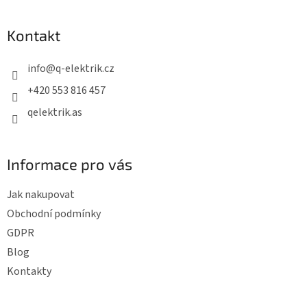
á
p
Kontakt
a
t
info
@
q-elektrik.cz
í
+420 553 816 457
qelektrik.as
Informace pro vás
Jak nakupovat
Obchodní podmínky
GDPR
Blog
Kontakty