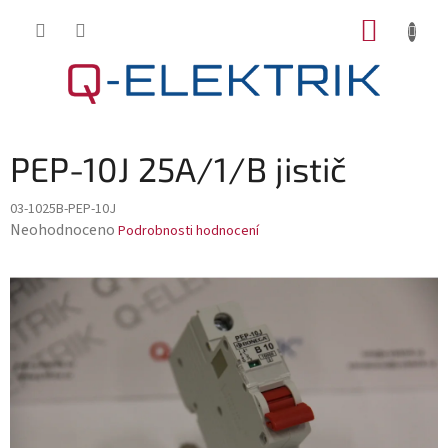
Přejít
NÁKUP
na
KOŠÍK
obsah
PEP-10J 25A/1/B jistič
03-1025B-PEP-10J
Průměrné
Neohodnoceno
Podrobnosti hodnocení
hodnocení
produktu
je
0,0
z
5
hvězdiček.