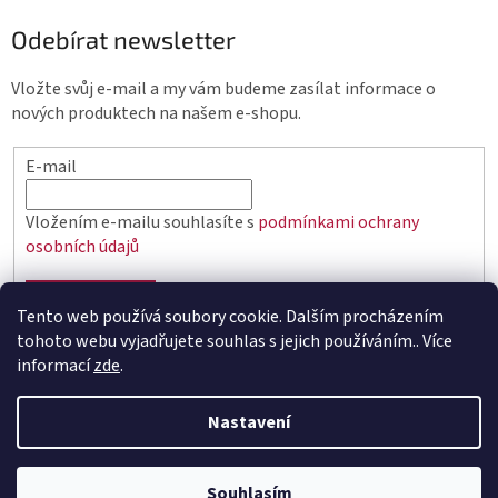
Odebírat newsletter
Vložte svůj e-mail a my vám budeme zasílat informace o
nových produktech na našem e-shopu.
E-mail
Vložením e-mailu souhlasíte s
podmínkami ochrany
osobních údajů
PŘIHLÁSIT SE
Tento web používá soubory cookie. Dalším procházením
tohoto webu vyjadřujete souhlas s jejich používáním.. Více
informací
zde
.
Vytvořil Shoptet
Nastavení
Copyright 2026
elektro.q-elektrik.cz
. Všechna práva
Souhlasím
vyhrazena.