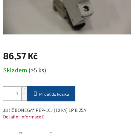
86,57 Kč
Měrná
Skladem
(>5 ks)
cena:
Přidat do košíku
Jistič BONEGA® PEP-10J (10 kA) 1P B 25A
Detailní informace