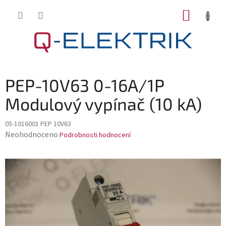
Přejít
NÁKUP
na
KOŠÍK
obsah
PEP-10V63 0-16A/1P
Modulový vypínač (10 kA)
05-1016001 PEP 10V63
Průměrné
Neohodnoceno
Podrobnosti hodnocení
hodnocení
produktu
je
0,0
z
5
hvězdiček.