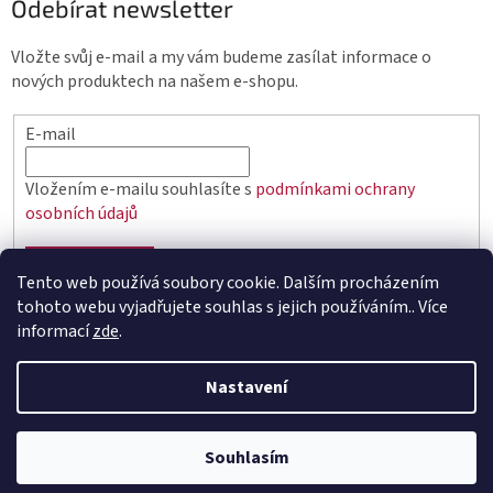
Odebírat newsletter
Vložte svůj e-mail a my vám budeme zasílat informace o
nových produktech na našem e-shopu.
E-mail
Vložením e-mailu souhlasíte s
podmínkami ochrany
osobních údajů
PŘIHLÁSIT SE
Tento web používá soubory cookie. Dalším procházením
tohoto webu vyjadřujete souhlas s jejich používáním.. Více
informací
zde
.
Vytvořil Shoptet
Nastavení
Copyright 2026
elektro.q-elektrik.cz
. Všechna práva
Souhlasím
vyhrazena.