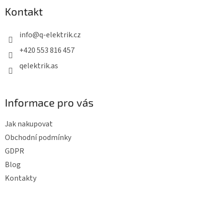
p
Kontakt
a
t
info
@
q-elektrik.cz
í
+420 553 816 457
qelektrik.as
Informace pro vás
Jak nakupovat
Obchodní podmínky
GDPR
Blog
Kontakty