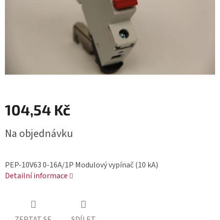
104,54 Kč
Měrná
Na objednávku
cena:
PEP-10V63 0-16A/1P Modulový vypínač (10 kA)
Detailní informace
ZEPTAT SE
SDÍLET