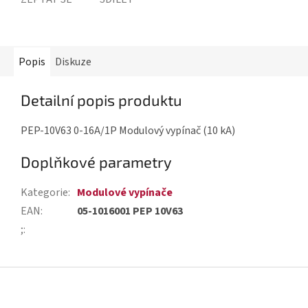
Popis
Diskuze
Detailní popis produktu
PEP-10V63 0-16A/1P Modulový vypínač (10 kA)
Doplňkové parametry
Kategorie
:
Modulové vypínače
EAN
:
05-1016001 PEP 10V63
;
:
Z
á