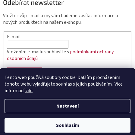
Odebírat newsletter
Vložte svůj e-mail a my vám budeme zasílat informace o
nových produktech na našem e-shopu.
E-mail
Vložením e-mailu souhlasíte s
podmínkami ochrany
osobních údajů
PŘIHLÁSIT SE
Tento web používá soubory cookie. Dalším procházením
tohoto webu vyjadřujete souhlas s jejich používáním.. Více
informací
zde
.
Vytvořil Shoptet
Nastavení
Copyright 2026
elektro.q-elektrik.cz
. Všechna práva
Souhlasím
vyhrazena.