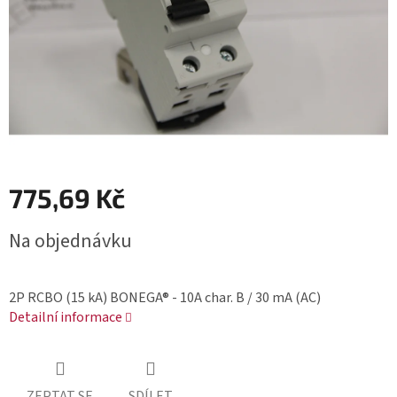
775,69 Kč
Měrná
Na objednávku
cena:
2P RCBO (15 kA) BONEGA® - 10A char. B / 30 mA (AC)
Detailní informace
ZEPTAT SE
SDÍLET