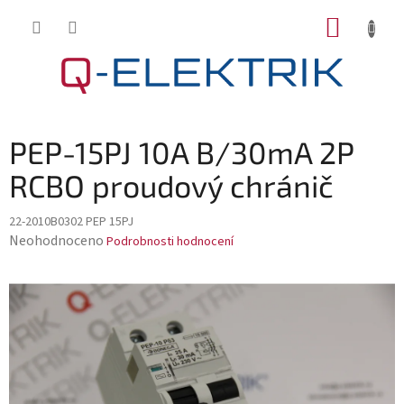
Přejít
NÁKUP
na
KOŠÍK
obsah
PEP-15PJ 10A B/30mA 2P
RCBO proudový chránič
22-2010B0302 PEP 15PJ
Průměrné
Neohodnoceno
Podrobnosti hodnocení
hodnocení
produktu
je
0,0
z
5
hvězdiček.