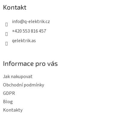
p
Kontakt
a
t
info
@
q-elektrik.cz
í
+420 553 816 457
qelektrik.as
Informace pro vás
Jak nakupovat
Obchodní podmínky
GDPR
Blog
Kontakty