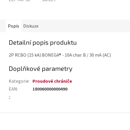
Popis
Diskuze
Detailní popis produktu
2P RCBO (15 kA) BONEGA® - 10A char. B / 30 mA (AC)
Doplňkové parametry
Kategorie
:
Proudové chrániče
EAN
:
180060000000490
;
:
Z
á