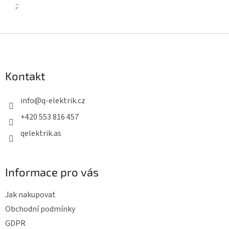
;
:
Z
á
p
Kontakt
a
t
info
@
q-elektrik.cz
í
+420 553 816 457
qelektrik.as
Informace pro vás
Jak nakupovat
Obchodní podmínky
GDPR