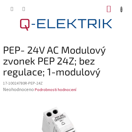
Přejít
NÁKUP
na
KOŠÍK
obsah
PEP- 24V AC Modulový
zvonek PEP 24Z; bez
regulace; 1-modulový
17-10024780R-PEP-24Z
Průměrné
Neohodnoceno
Podrobnosti hodnocení
hodnocení
produktu
je
0,0
z
5