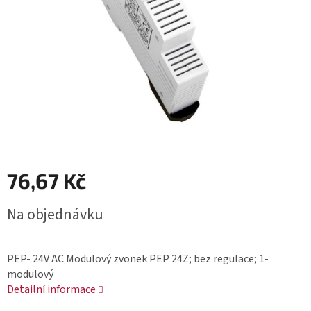
hvězdiček.
76,67 Kč
Měrná
Na objednávku
cena:
PEP- 24V AC Modulový zvonek PEP 24Z; bez regulace; 1-
modulový
Detailní informace