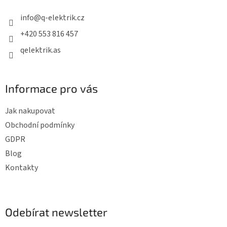
t
info
@
q-elektrik.cz
í
+420 553 816 457
qelektrik.as
Informace pro vás
Jak nakupovat
Obchodní podmínky
GDPR
Blog
Kontakty
Odebírat newsletter