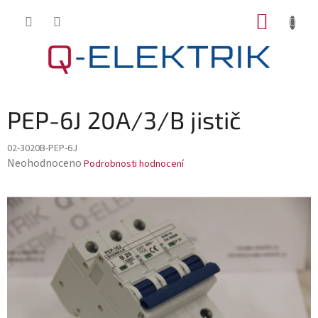
Přejít
NÁKUP
na
KOŠÍK
obsah
PEP-6J 20A/3/B jistič
02-3020B-PEP-6J
Průměrné
Neohodnoceno
Podrobnosti hodnocení
hodnocení
produktu
je
0,0
z
5
hvězdiček.