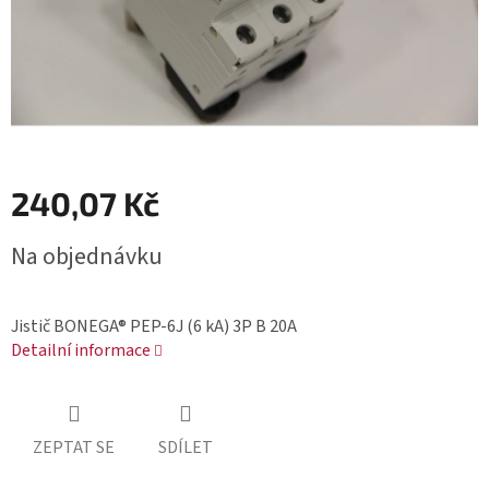
240,07 Kč
Měrná
Na objednávku
cena:
Jistič BONEGA® PEP-6J (6 kA) 3P B 20A
Detailní informace
ZEPTAT SE
SDÍLET