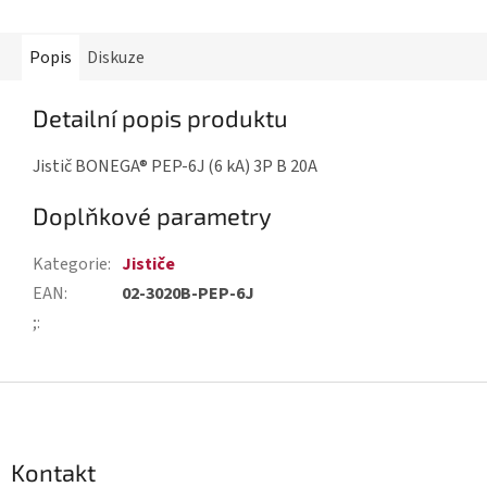
Popis
Diskuze
Detailní popis produktu
Jistič BONEGA® PEP-6J (6 kA) 3P B 20A
Doplňkové parametry
Kategorie
:
Jističe
EAN
:
02-3020B-PEP-6J
;
:
Z
á
p
Kontakt
a