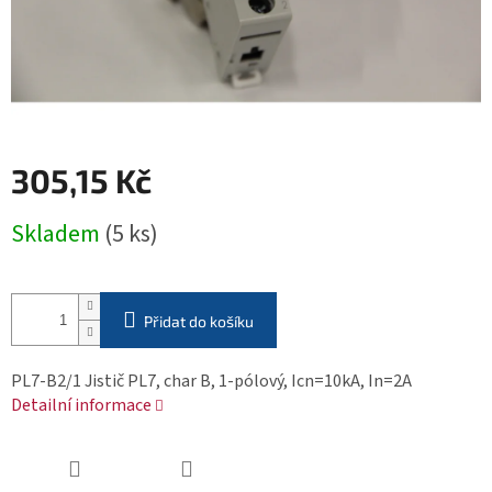
305,15 Kč
Měrná
Skladem
(5 ks)
cena:
Přidat do košíku
PL7-B2/1 Jistič PL7, char B, 1-pólový, Icn=10kA, In=2A
Detailní informace