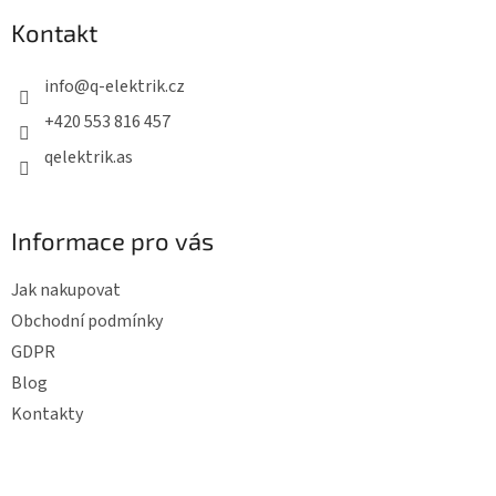
p
Kontakt
a
t
info
@
q-elektrik.cz
í
+420 553 816 457
qelektrik.as
Informace pro vás
Jak nakupovat
Obchodní podmínky
GDPR
Blog
Kontakty