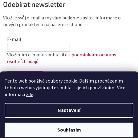
Odebírat newsletter
Vložte svůj e-mail a my vám budeme zasílat informace o
nových produktech na našem e-shopu.
E-mail
Vložením e-mailu souhlasíte s
podmínkami ochrany
osobních údajů
PŘIHLÁSIT SE
Tento web používá soubory cookie. Dalším procházením
tohoto webu vyjadřujete souhlas s jejich používáním.. Více
informací
zde
.
Vytvořil Shoptet
Nastavení
Copyright 2026
elektro.q-elektrik.cz
. Všechna práva
Souhlasím
vyhrazena.