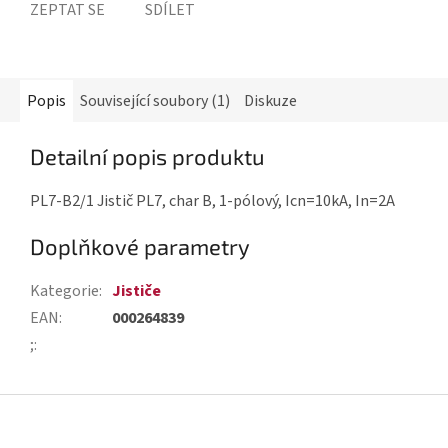
ZEPTAT SE
SDÍLET
Popis
Související soubory (1)
Diskuze
Detailní popis produktu
PL7-B2/1 Jistič PL7, char B, 1-pólový, Icn=10kA, In=2A
Doplňkové parametry
Kategorie
:
Jističe
EAN
:
000264839
;
:
Z
á