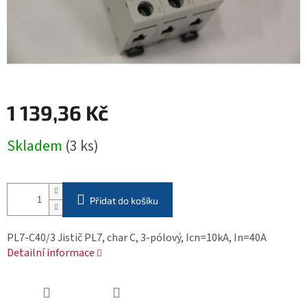
1 139,36 Kč
Měrná
Skladem
(3 ks)
cena:
Přidat do košíku
PL7-C40/3 Jistič PL7, char C, 3-pólový, Icn=10kA, In=40A
Detailní informace