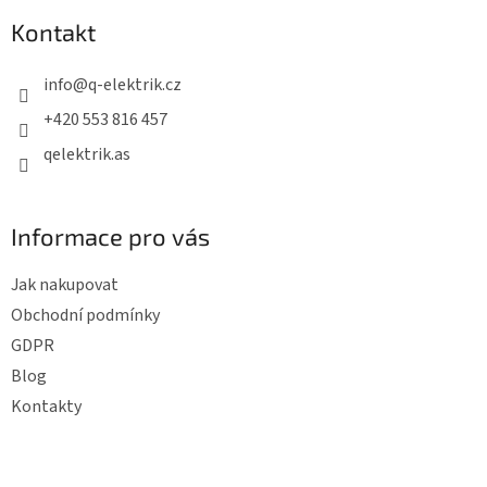
p
Kontakt
a
t
info
@
q-elektrik.cz
í
+420 553 816 457
qelektrik.as
Informace pro vás
Jak nakupovat
Obchodní podmínky
GDPR
Blog
Kontakty