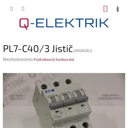
Přejít
NÁKUP
na
KOŠÍK
obsah
PL7-C40/3 Jistič
000263413
Průměrné
Neohodnoceno
Podrobnosti hodnocení
hodnocení
produktu
je
0,0
z
5
hvězdiček.