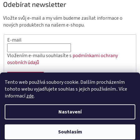
Odebírat newsletter
Vložte svůj e-mail a my vám budeme zasílat informace o
nových produktech na našem e-shopu.
E-mail
Vložením e-mailu souhlasíte s
podmínkami ochrany
osobních údajů
PŘIHLÁSIT SE
Tento web používá soubory cookie. Dalším procházením
tohoto webu vyjadřujete souhlas s jejich používáním.. Více
informací
zde
.
Vytvořil Shoptet
Nastavení
Copyright 2026
elektro.q-elektrik.cz
. Všechna práva
Souhlasím
vyhrazena.