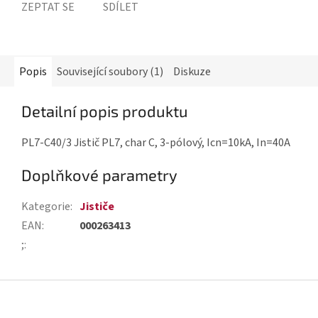
ZEPTAT SE
SDÍLET
Popis
Související soubory (1)
Diskuze
Detailní popis produktu
PL7-C40/3 Jistič PL7, char C, 3-pólový, Icn=10kA, In=40A
Doplňkové parametry
Kategorie
:
Jističe
EAN
:
000263413
;
:
Z
á