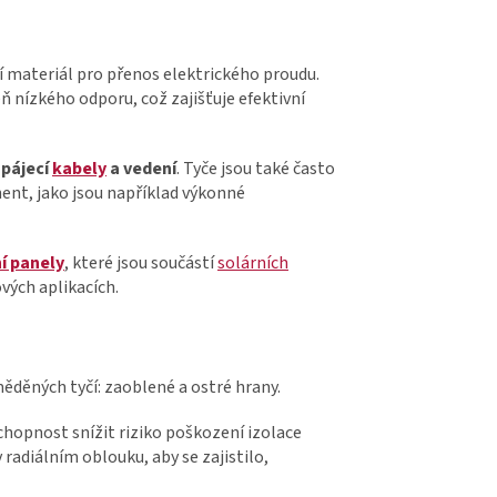
í materiál pro přenos elektrického proudu.
ň nízkého odporu, což zajišťuje efektivní
pájecí
kabely
a vedení
. Tyče jsou také často
ent, jako jsou například výkonné
í panely
, které jsou součástí
solárních
vých aplikacích.
měděných tyčí: zaoblené a ostré hrany.
schopnost snížit riziko poškození izolace
 radiálním oblouku, aby se zajistilo,