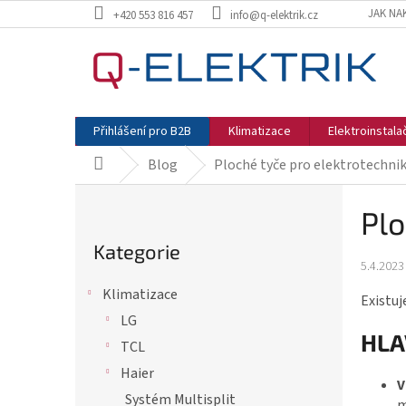
Přejít
JAK NA
+420 553 816 457
info@q-elektrik.cz
na
obsah
Přihlášení pro B2B
Klimatizace
Elektroinstala
Blog
Ploché tyče pro elektrotechniku
Domů
P
Plo
o
Přeskočit
s
kategorie
Kategorie
5.4.2023
t
r
Klimatizace
Existuj
a
LG
HLA
n
TCL
n
Haier
V
í
Systém Multisplit
m