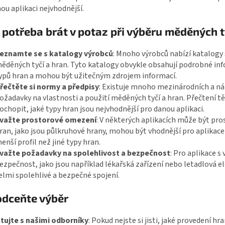
ou aplikaci nejvhodnější.
e potřeba brát v potaz při výběru měděných t
eznamte se s katalogy výrobců
: Mnoho výrobců nabízí katalogy
ěděných tyčí a hran. Tyto katalogy obvykle obsahují podrobné inf
ypů hran a mohou být užitečným zdrojem informací.
řečtěte si normy a předpisy
: Existuje mnoho mezinárodních a nár
ožadavky na vlastnosti a použití měděných tyčí a hran. Přečtení
ochopit, jaké typy hran jsou nejvhodnější pro danou aplikaci.
važte prostorové omezení
: V některých aplikacích může být pr
ran, jako jsou půlkruhové hrany, mohou být vhodnější pro aplika
enší profil než jiné typy hran.
važte požadavky na spolehlivost a bezpečnost
: Pro aplikace 
ezpečnost, jako jsou například lékařská zařízení nebo letadlová el
elmi spolehlivé a bezpečné spojení.
dceňte výběr
tujte s našimi odborníky
: Pokud nejste si jisti, jaké provedení h