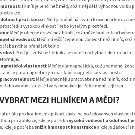
motnost
: Hliník je lehčí než měď, což z něj dělá výhodnou volbu 
onstrukce.
dolnost proti korozi
: Měď je méně náchylná k oxidační korozi než 
 prostředí s vysokou vlhkostí nebo kyselým prostředí.
ena
: Měď je obecně dražší než hliník, což může hrát roli při výběr
epelná vodivost
: Měď má vyšší tepelnou vodivost než hliník, což z 
otřeba rychle přenášet teplo.
vrdost
: Měď je tvrdší než hliník a je méně náchylná k deformacím.
eformuje.
agnetické vlastnosti
: Měď je diamagnetická, což znamená, že se
traně je paramagnetický a má slabé magnetické vlastnosti.
pracovatelnost
: Měď je snadněji zpracovatelná než hliník, což z n
otřeba vyrábět složité tvary nebo kde je třeba měnit její tvar.
 VYBRAT MEZI HLINÍKEM A MĚDI?
ateriálu pro konkrétní aplikaci závisí na požadovaných vlastnost
olbou pro aplikace, kde je potřeba
vysoká vodivost a odolnost pr
e, kde je potřeba
snížit hmotnost konstrukce
a kde je žádoucí s