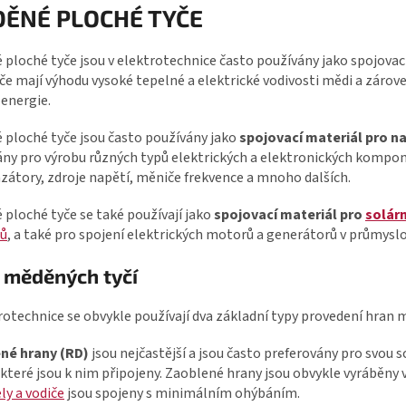
ĚNÉ PLOCHÉ TYČE
ploché tyče jsou v elektrotechnice často používány jako spojovac
če mají výhodu vysoké tepelné a elektrické vodivosti mědi a zárove
energie.
ploché tyče jsou často používány jako
spojovací materiál pro na
ny pro výrobu různých typů elektrických a elektronických kompon
átory, zdroje napětí, měniče frekvence a mnoho dalších.
ploché tyče se také používají jako
spojovací materiál pro
solárn
ů
, a také pro spojení elektrických motorů a generátorů v průmyslo
 měděných tyčí
rotechnice se obvykle používají dva základní typy provedení hran 
né hrany (RD)
jsou nejčastější a jsou často preferovány pro svou 
 které jsou k nim připojeny. Zaoblené hrany jsou obvykle vyráběny v
ly a vodiče
jsou spojeny s minimálním ohýbáním.