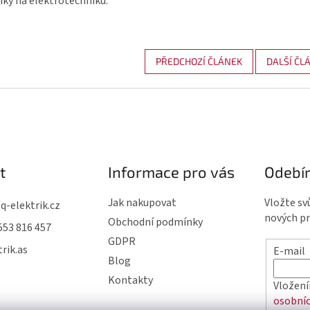
ky na elektrotechniku.
PŘEDCHOZÍ ČLÁNEK
DALŠÍ ČL
t
Informace pro vás
Odebír
Jak nakupovat
Vložte sv
@
q-elektrik.cz
nových p
Obchodní podmínky
553 816 457
GDPR
rik.as
E-mail
Blog
Kontakty
Vložení
osobníc