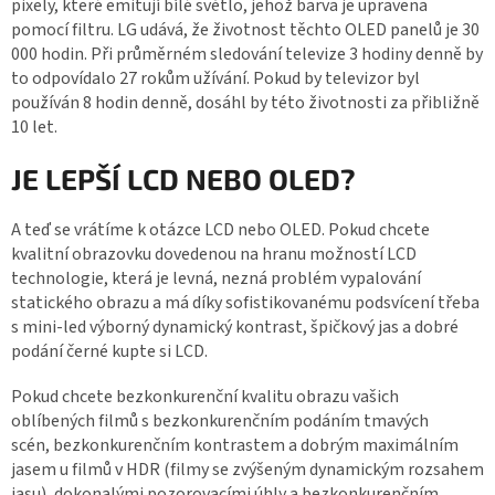
pixely, které emitují bílé světlo, jehož barva je upravena
pomocí filtru. LG udává, že životnost těchto OLED panelů je 30
000 hodin. Při průměrném sledování televize 3 hodiny denně by
to odpovídalo 27 rokům užívání. Pokud by televizor byl
používán 8 hodin denně, dosáhl by této životnosti za přibližně
10 let.
JE LEPŠÍ LCD NEBO OLED?
A teď se vrátíme k otázce LCD nebo OLED. Pokud chcete
kvalitní obrazovku dovedenou na hranu možností LCD
technologie, která je levná, nezná problém vypalování
statického obrazu a má díky sofistikovanému podsvícení třeba
s mini-led výborný dynamický kontrast, špičkový jas a dobré
podání černé kupte si LCD.
Pokud chcete bezkonkurenční kvalitu obrazu vašich
oblíbených filmů s bezkonkurenčním podáním tmavých
scén, bezkonkurenčním kontrastem a dobrým maximálním
jasem u filmů v HDR (filmy se zvýšeným dynamickým rozsahem
jasu), dokonalými pozorovacími úhly a bezkonkurenčním