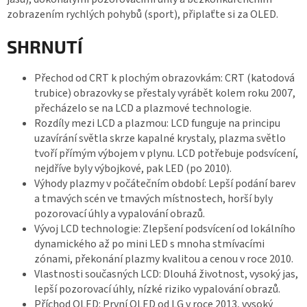
zobrazením rychlých pohybů (sport), připlaťte si za OLED.
SHRNUTÍ
Přechod od CRT k plochým obrazovkám: CRT (katodová
trubice) obrazovky se přestaly vyrábět kolem roku 2007,
přecházelo se na LCD a plazmové technologie.
Rozdíly mezi LCD a plazmou: LCD funguje na principu
uzavírání světla skrze kapalné krystaly, plazma světlo
tvoří přímým výbojem v plynu. LCD potřebuje podsvícení,
nejdříve byly výbojkové, pak LED (po 2010).
Výhody plazmy v počátečním období: Lepší podání barev
a tmavých scén ve tmavých místnostech, horší byly
pozorovací úhly a vypalování obrazů.
Vývoj LCD technologie: Zlepšení podsvícení od lokálního
dynamického až po mini LED s mnoha stmívacími
zónami, překonání plazmy kvalitou a cenou v roce 2010.
Vlastnosti současných LCD: Dlouhá životnost, vysoký jas,
lepší pozorovací úhly, nízké riziko vypalování obrazů.
Příchod OLED: První OLED od LG v roce 2013, vysoký