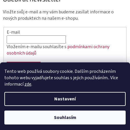
Vložte svůj e-mail a my vám budeme zasílat informace o
nových produktech na našem e-shopu.
E-mail
Vložením e-mailu souhlasíte s
podmínkami ochrany
osobních údajů
PŘIHLÁSIT SE
Tento web používá soubory cookie. Dalším procházením
tohoto webu vyjadřujete souhlas s jejich používáním.. Více
informací
zde
.
Vytvořil Shoptet
Nastavení
Copyright 2026
elektro.q-elektrik.cz
. Všechna práva
Souhlasím
vyhrazena.