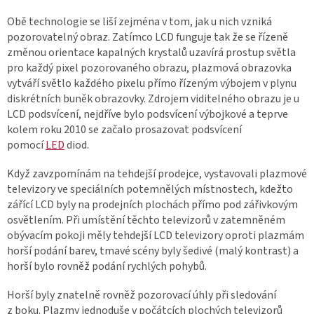
Obě technologie se liší zejména v tom, jak u nich vzniká
pozorovatelný obraz. Zatímco LCD funguje tak že se řízeně
změnou orientace kapalných krystalů uzavírá prostup světla
pro každý pixel pozorovaného obrazu, plazmová obrazovka
vytváří světlo každého pixelu přímo řízeným výbojem v plynu
diskrétních buněk obrazovky. Zdrojem viditelného obrazu je u
LCD podsvícení, nejdříve bylo podsvícení výbojkové a teprve
kolem roku 2010 se začalo prosazovat podsvícení
pomocí
LED
diod.
Když zavzpomínám na tehdejší prodejce, vystavovali plazmové
televizory ve speciálních potemnělých místnostech, kdežto
zářící LCD byly na prodejních plochách přímo pod zářivkovým
osvětlením. Při umístění těchto televizorů v zatemněném
obývacím pokoji měly tehdejší LCD televizory oproti plazmám
horší podání barev, tmavé scény byly šedivé (malý kontrast) a
horší bylo rovněž podání rychlých pohybů.
Horší byly znatelně rovněž pozorovací úhly při sledování
z boku. Plazmy jednoduše v počátcích plochých televizorů