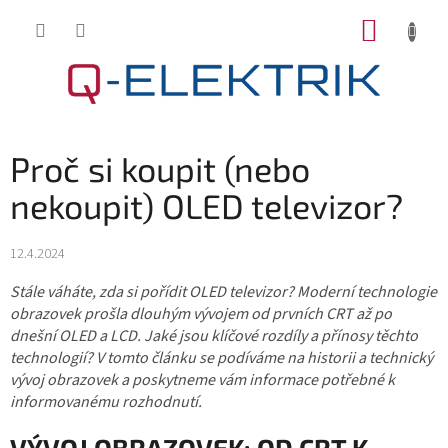
Přejít
NÁKUP
na
KOŠÍK
obsah
Proč si koupit (nebo
nekoupit) OLED televizor?
12.4.2024
Stále váháte, zda si pořídit OLED televizor? Moderní technologie
obrazovek prošla dlouhým vývojem od prvních CRT až po
dnešní OLED a LCD. Jaké jsou klíčové rozdíly a přínosy těchto
technologií? V tomto článku se podíváme na historii a technický
vývoj obrazovek a poskytneme vám informace potřebné k
informovanému rozhodnutí.
VÝVOJ OBRAZOVEK: OD CRT K