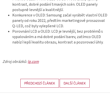
kontrast, dobré podání tmavých scén. OLED panely
postupně levnější a kvalitnější.
Konkurence v OLED: Samsung začal vyrábět vlastní OLED
panely od roku 2022, předtím marketingově prosazoval
Q-LED, což byly vylepšené LCD.
Porovnání LCD a OLED: LCD je levnější, bez problémů s
vypalováním a má dobré podání barev, zatímco OLED
nabízí lepší kvalitu obrazu, kontrast a pozorovací úhly.
Zdroj obrázků:
lg.com
PŘEDCHOZÍ ČLÁNEK
DALŠÍ ČLÁNEK
Z
á
p