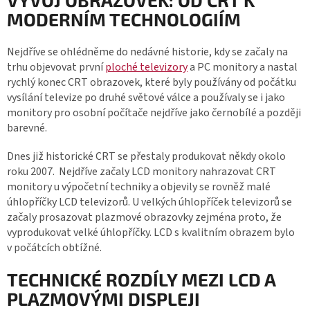
MODERNÍM TECHNOLOGIÍM
Nejdříve se ohlédněme do nedávné historie, kdy se začaly na
trhu objevovat první
ploché televizory
a PC monitory a nastal
rychlý konec CRT obrazovek, které byly používány od počátku
vysílání televize po druhé světové válce a používaly se i jako
monitory pro osobní počítače nejdříve jako černobílé a později
barevné.
Dnes již historické CRT se přestaly produkovat někdy okolo
roku 2007. Nejdříve začaly LCD monitory nahrazovat CRT
monitory u výpočetní techniky a objevily se rovněž malé
úhlopříčky LCD televizorů. U velkých úhlopříček televizorů se
začaly prosazovat plazmové obrazovky zejména proto, že
vyprodukovat velké úhlopříčky. LCD s kvalitním obrazem bylo
v počátcích obtížné.
TECHNICKÉ ROZDÍLY MEZI LCD A
PLAZMOVÝMI DISPLEJI