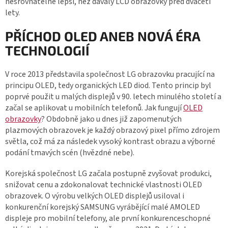
nesrovnatelně lepší, než dávaly LCD obrazovky před dvaceti
lety.
PŘÍCHOD OLED ANEB NOVÁ ÉRA
TECHNOLOGIÍ
V roce 2013 představila společnost LG obrazovku pracující na
principu OLED, tedy organických LED diod. Tento princip byl
poprvé použit u malých displejů v 90. letech minulého století a
začal se aplikovat u mobilních telefonů. Jak fungují
OLED
obrazovky
? Obdobně jako u dnes již zapomenutých
plazmových obrazovek je každý obrazový pixel přímo zdrojem
světla, což má za následek vysoký kontrast obrazu a výborné
podání tmavých scén (hvězdné nebe).
Korejská společnost LG začala postupně zvyšovat produkci,
snižovat cenu a zdokonalovat technické vlastnosti OLED
obrazovek. O výrobu velkých OLED displejů usiloval i
konkurenční korejský SAMSUNG vyrábějící malé AMOLED
displeje pro mobilní telefony, ale první konkurenceschopné