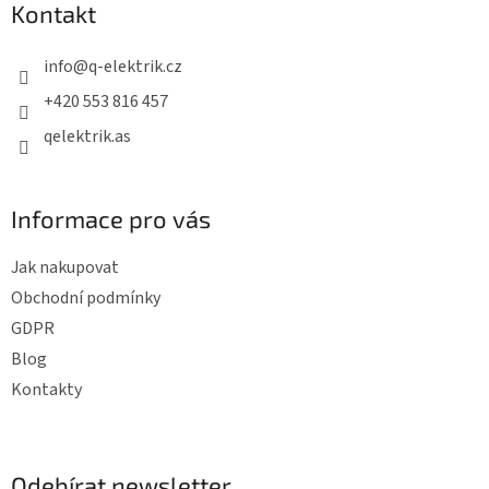
Kontakt
a
t
info
@
q-elektrik.cz
í
+420 553 816 457
qelektrik.as
Informace pro vás
Jak nakupovat
Obchodní podmínky
GDPR
Blog
Kontakty
Odebírat newsletter