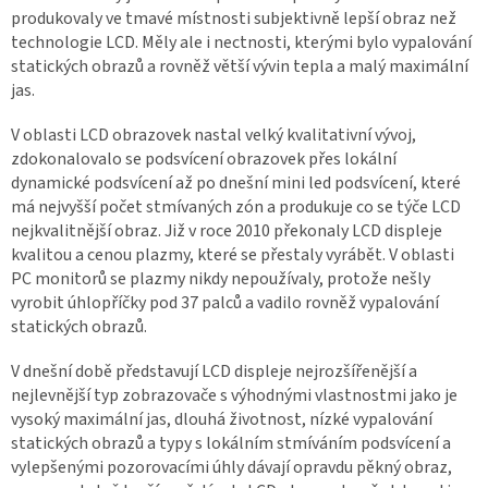
produkovaly ve tmavé místnosti subjektivně lepší obraz než
technologie LCD. Měly ale i nectnosti, kterými bylo vypalování
statických obrazů a rovněž větší vývin tepla a malý maximální
jas.
V oblasti LCD obrazovek nastal velký kvalitativní vývoj,
zdokonalovalo se podsvícení obrazovek přes lokální
dynamické podsvícení až po dnešní mini led podsvícení, které
má nejvyšší počet stmívaných zón a produkuje co se týče LCD
nejkvalitnější obraz. Již v roce 2010 překonaly LCD displeje
kvalitou a cenou plazmy, které se přestaly vyrábět. V oblasti
PC monitorů se plazmy nikdy nepoužívaly, protože nešly
vyrobit úhlopříčky pod 37 palců a vadilo rovněž vypalování
statických obrazů.
V dnešní době představují LCD displeje nejrozšířenější a
nejlevnější typ zobrazovače s výhodnými vlastnostmi jako je
vysoký maximální jas, dlouhá životnost, nízké vypalování
statických obrazů a typy s lokálním stmíváním podsvícení a
vylepšenými pozorovacími úhly dávají opravdu pěkný obraz,