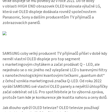
velké displeje se mu povedly až v roce 2021. Do té doby
v oblasti HIGH END obrazovek OLED kralovala výlučně LG,
která své OLED displeje dodávala rovněž společnostem
Panasonic, Sony a dalším producentům TV přijímačů a
zobrazovacích panelů.
SAMSUNG coby velký producent TV přijímačů přišel v době kdy
neměl vlastní OLED displeje pro top segment
s marketingovým chytákem a začal prodávat Q – LED, ale
nejednalo se o nic jiného než vylepšené LCD s barevnými filtry
s nanotechnologickými kvantovými tečkami „quantum dot“
z čehož vznikla marketingová značka Q-LED. Od roku 2022
vyrábí SAMSUNG své vlastní OLED panely a největší úhlopříčky
začal odebírat od LG. Pro spotřebitele je to výborná zpráva,
protože tam kde je konkurence jde kvalita nahoru a ceny dolů.
Jak dlouho vydrží OLED televize? OLED televize používají