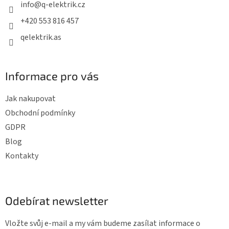
t
info
@
q-elektrik.cz
í
+420 553 816 457
qelektrik.as
Informace pro vás
Jak nakupovat
Obchodní podmínky
GDPR
Blog
Kontakty
Odebírat newsletter
Vložte svůj e-mail a my vám budeme zasílat informace o