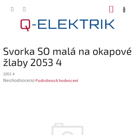
Přejít
NÁKUP
na
KOŠÍK
obsah
Svorka SO malá na okapové
žlaby 2053 4
2053 4
Průměrné
Neohodnoceno
Podrobnosti hodnocení
hodnocení
produktu
je
0,0
z
5
hvězdiček.