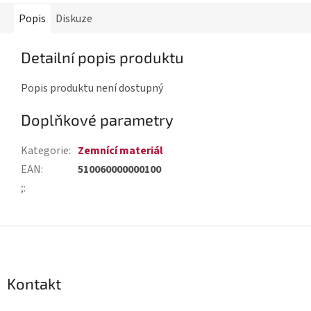
Popis
Diskuze
Detailní popis produktu
Popis produktu není dostupný
Doplňkové parametry
Kategorie
:
Zemnící materiál
EAN
:
510060000000100
;
:
Z
á
p
Kontakt
a