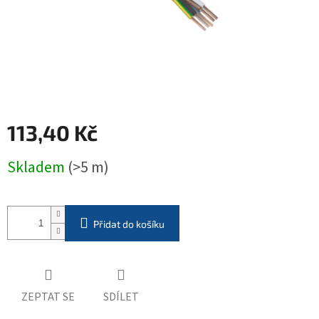
113,40 Kč
Měrná
Skladem
(>5 m)
cena:
Přidat do košíku
ZEPTAT SE
SDÍLET