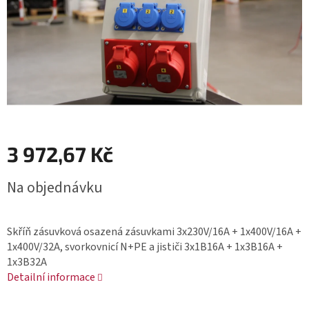
3 972,67 Kč
Měrná
Na objednávku
cena:
Skříň zásuvková osazená zásuvkami 3x230V/16A + 1x400V/16A +
1x400V/32A, svorkovnicí N+PE a jističi 3x1B16A + 1x3B16A +
1x3B32A
Detailní informace