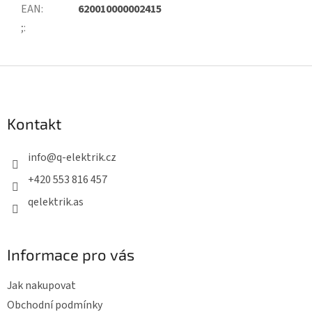
EAN
:
620010000002415
;
:
Z
á
p
Kontakt
a
t
info
@
q-elektrik.cz
í
+420 553 816 457
qelektrik.as
Informace pro vás
Jak nakupovat
Obchodní podmínky