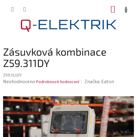
Přejít
NÁKUP
na
KOŠÍK
obsah
Zásuvková kombinace
Z59.311DY
Z59.311DY
Průměrné
Neohodnoceno
Značka:
Eaton
Podrobnosti hodnocení
hodnocení
produktu
je
0,0
z
5
hvězdiček.