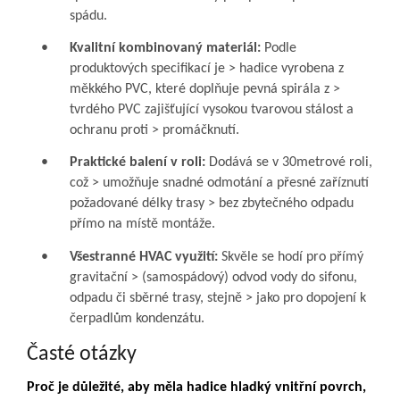
spádu.
•
Kvalitní kombinovaný materiál:
Podle
produktových specifikací je > hadice vyrobena z
měkkého PVC, které doplňuje pevná spirála z >
tvrdého PVC zajišťující vysokou tvarovou stálost a
ochranu proti > promáčknutí.
•
Praktické balení v roli:
Dodává se v 30metrové roli,
což > umožňuje snadné odmotání a přesné zaříznutí
požadované délky trasy > bez zbytečného odpadu
přímo na místě montáže.
•
Všestranné HVAC využití:
Skvěle se hodí pro přímý
gravitační > (samospádový) odvod vody do sifonu,
odpadu či sběrné trasy, stejně > jako pro dopojení k
čerpadlům kondenzátu.
Časté otázky
Proč je důležité, aby měla hadice hladký vnitřní povrch,