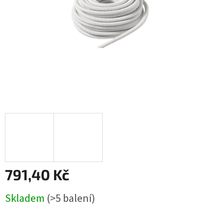
791,40 Kč
Měrná
Skladem
(>5 balení)
cena: