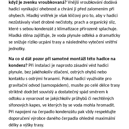
když je zvenku vroubkovaná?
Vnější vroubkování dodává
hadici vynikající ohebnost a chrání ji před zalomením při
ohybech. Hladký vnitřek je však klíčový pro to, aby v hadici
nezůstávaly viset drobné nečistoty, prach a organický sliz,
které s sebou kondenzát z klimatizace přirozeně splachuje.
Hladká stěna zajišťuje, že voda plynule odtéká a dramaticky
se snižuje riziko ucpání trasy a následného vytečení vnitřní
jednotky.
Na co si dát pozor při samotné montáži této hadice na
kondenz?
Při instalaci je naprosto zásadní vést hadici
plynule, bez jakéhokoliv stlačení, ostrých ohybů nebo
kontaktu s ostrými hranami. Pokud hadici využíváte pro
gravitační odvod (samospádem), musíte po celé délce trasy
striktně dodržet souvislý a dostatečný spád směrem k
odtoku a vyvarovat se jakýchkoliv průhybů či nechtěných
sifonových kapes, ve kterých by se voda mohla hromadit.
Při napojení na čerpadlo kondenzátu pak vždy respektujte
doporučení výrobce daného čerpadla ohledně maximální
délky a výšky trasy.