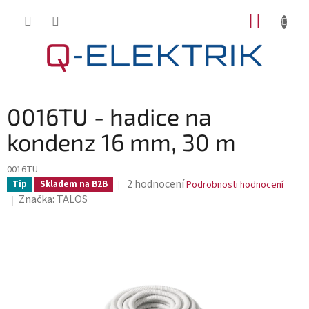
Přejít
NÁKUP
na
KOŠÍK
obsah
0016TU - hadice na
kondenz 16 mm, 30 m
0016TU
Průměrné
2 hodnocení
Tip
Skladem na B2B
Podrobnosti hodnocení
hodnocení
Značka:
TALOS
produktu
je
5,0
z
5
hvězdiček.