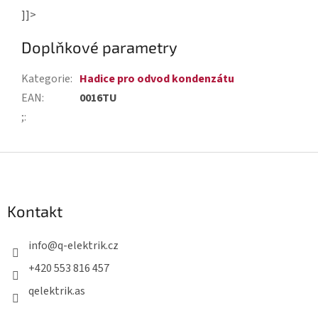
]]>
Doplňkové parametry
Kategorie
:
Hadice pro odvod kondenzátu
EAN
:
0016TU
;
:
Z
á
p
Kontakt
a
t
info
@
q-elektrik.cz
í
+420 553 816 457
qelektrik.as