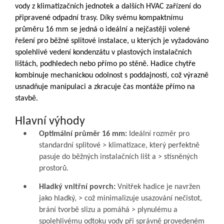
vody z klimatizačních jednotek a dalších HVAC zařízení do
připravené odpadní trasy. Díky svému kompaktnímu
průměru 16 mm se jedná o ideální a nejčastěji volené
řešení pro běžné splitové instalace, u kterých je vyžadováno
spolehlivé vedení kondenzátu v plastových instalačních
lištách, podhledech nebo přímo po stěně. Hadice chytře
kombinuje mechanickou odolnost s poddajností, což výrazně
usnadňuje manipulaci a zkracuje čas montáže přímo na
stavbě.
Hlavní výhody
•
Optimální průměr 16 mm:
Ideální rozměr pro
standardní splitové > klimatizace, který perfektně
pasuje do běžných instalačních lišt a > stísněných
prostorů.
•
Hladký vnitřní povrch:
Vnitřek hadice je navržen
jako hladký, > což minimalizuje usazování nečistot,
brání tvorbě slizu a pomáhá > plynulému a
spolehlivému odtoku vody při správně provedeném