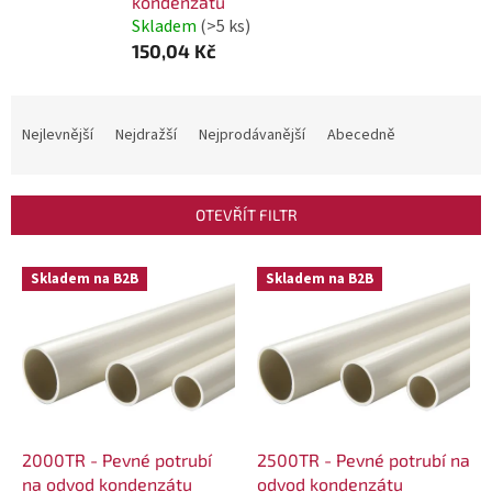
kondenzátu
Skladem
(>5 ks)
150,04 Kč
Ř
a
Nejlevnější
Nejdražší
Nejprodávanější
Abecedně
z
e
OTEVŘÍT FILTR
n
í
V
Skladem na B2B
Skladem na B2B
p
ý
r
p
o
i
d
s
u
p
k
r
2000TR - Pevné potrubí
2500TR - Pevné potrubí na
t
o
na odvod kondenzátu
odvod kondenzátu