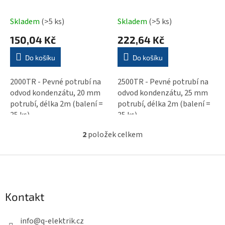
ů
d
Skladem
(>5 ks)
Skladem
(>5 ks)
u
k
150,04 Kč
222,64 Kč
t
Do košíku
Do košíku
ů
2000TR - Pevné potrubí na
2500TR - Pevné potrubí na
odvod kondenzátu, 20 mm
odvod kondenzátu, 25 mm
potrubí, délka 2m (balení =
potrubí, délka 2m (balení =
35 ks)
35 ks)
2
položek celkem
O
v
Z
l
á
á
p
d
Kontakt
a
a
c
t
info
@
q-elektrik.cz
í