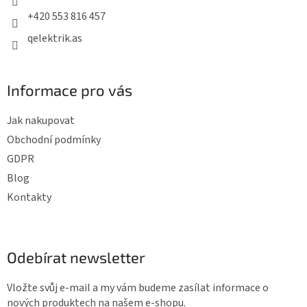
í
p
+420 553 816 457
r
qelektrik.as
v
k
y
Informace pro vás
v
ý
Jak nakupovat
p
Obchodní podmínky
i
GDPR
s
Blog
u
Kontakty
Odebírat newsletter
Vložte svůj e-mail a my vám budeme zasílat informace o
nových produktech na našem e-shopu.