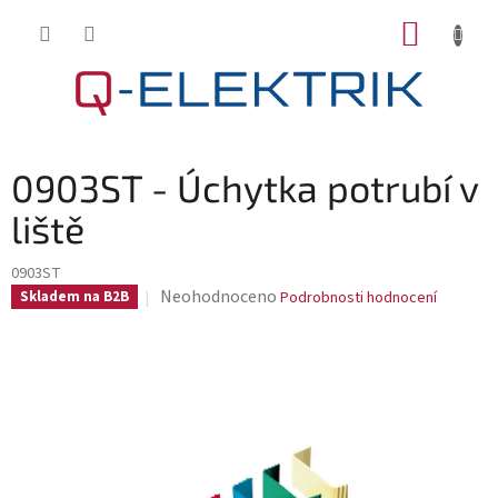
Přejít
NÁKUP
na
KOŠÍK
obsah
0903ST - Úchytka potrubí v
liště
0903ST
Průměrné
Neohodnoceno
Skladem na B2B
Podrobnosti hodnocení
hodnocení
produktu
je
0,0
z
5
hvězdiček.