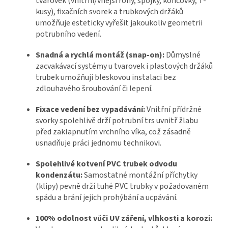
tvarovek (vnitřní/vnější rohy, spojky, koncovky, T-
kusy), fixačních svorek a trubkových držáků
umožňuje esteticky vyřešit jakoukoliv geometrii
potrubního vedení.
Snadná a rychlá montáž (snap-on):
Důmyslné
zacvakávací systémy u tvarovek i plastových držáků
trubek umožňují bleskovou instalaci bez
zdlouhavého šroubování či lepení.
Fixace vedení bez vypadávání:
Vnitřní přídržné
svorky spolehlivě drží potrubní trs uvnitř žlabu
před zaklapnutím vrchního víka, což zásadně
usnadňuje práci jednomu technikovi.
Spolehlivé kotvení PVC trubek odvodu
kondenzátu:
Samostatné montážní příchytky
(klipy) pevně drží tuhé PVC trubky v požadovaném
spádu a brání jejich prohýbání a ucpávání.
100% odolnost vůči UV záření, vlhkosti a korozi: