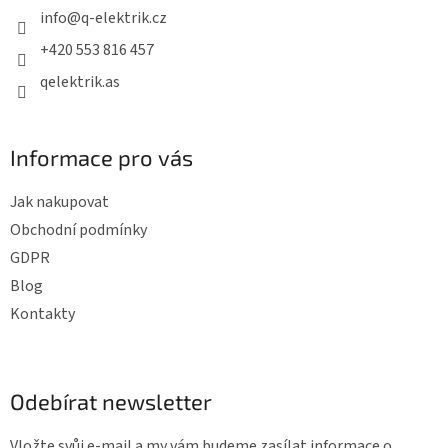
t
info
@
q-elektrik.cz
í
+420 553 816 457
qelektrik.as
Informace pro vás
Jak nakupovat
Obchodní podmínky
GDPR
Blog
Kontakty
Odebírat newsletter
Vložte svůj e-mail a my vám budeme zasílat informace o