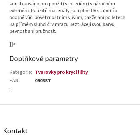
konstruováno pro použití v interiéru i v náročném
exteriéru. Použité materiály jsou plně UV stabilní a
odolné vůči povětrnostním vlivům, takže ani po letech
na přímém slunci či v mrazu neztrácejí svou barvu,
pevnost ani pružnost.
]]>
Doplňkové parametry
Kategorie
:
Tvarovky pro krycí lišty
EAN
:
0903ST
;
:
Z
á
p
Kontakt
a