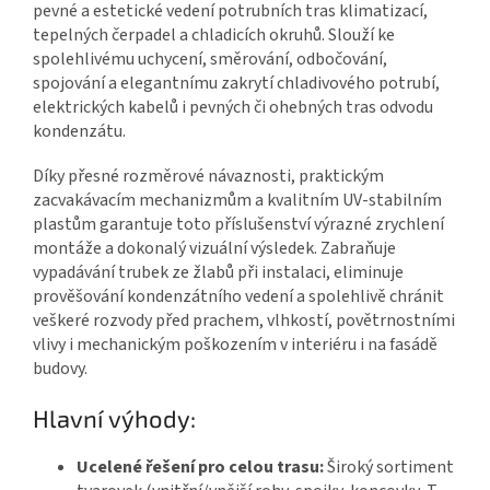
pevné a estetické vedení potrubních tras klimatizací,
tepelných čerpadel a chladicích okruhů. Slouží ke
spolehlivému uchycení, směrování, odbočování,
spojování a elegantnímu zakrytí chladivového potrubí,
elektrických kabelů i pevných či ohebných tras odvodu
kondenzátu.
Díky přesné rozměrové návaznosti, praktickým
zacvakávacím mechanizmům a kvalitním UV-stabilním
plastům garantuje toto příslušenství výrazné zrychlení
montáže a dokonalý vizuální výsledek. Zabraňuje
vypadávání trubek ze žlabů při instalaci, eliminuje
prověšování kondenzátního vedení a spolehlivě chránit
veškeré rozvody před prachem, vlhkostí, povětrnostními
vlivy i mechanickým poškozením v interiéru i na fasádě
budovy.
Hlavní výhody:
Ucelené řešení pro celou trasu:
Široký sortiment