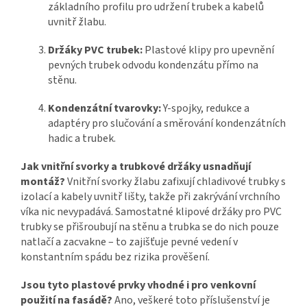
základního profilu pro udržení trubek a kabelů
uvnitř žlabu.
Držáky PVC trubek:
Plastové klipy pro upevnění
pevných trubek odvodu kondenzátu přímo na
stěnu.
Kondenzátní tvarovky:
Y-spojky, redukce a
adaptéry pro slučování a směrování kondenzátních
hadic a trubek.
Jak vnitřní svorky a trubkové držáky usnadňují
montáž?
Vnitřní svorky žlabu zafixují chladivové trubky s
izolací a kabely uvnitř lišty, takže při zakrývání vrchního
víka nic nevypadává. Samostatné klipové držáky pro PVC
trubky se přišroubují na stěnu a trubka se do nich pouze
natlačí a zacvakne – to zajišťuje pevné vedení v
konstantním spádu bez rizika prověšení.
Jsou tyto plastové prvky vhodné i pro venkovní
použití na fasádě?
Ano, veškeré toto příslušenství je