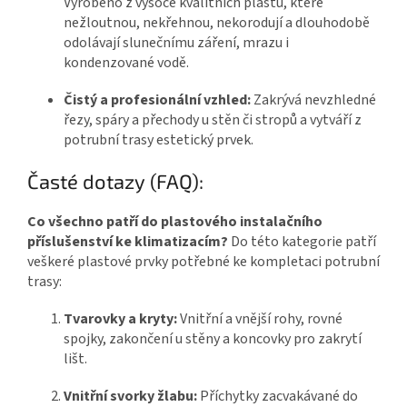
Vyrobeno z vysoce kvalitních plastů, které
nežloutnou, nekřehnou, nekorodují a dlouhodobě
odolávají slunečnímu záření, mrazu i
kondenzované vodě.
Čistý a profesionální vzhled:
Zakrývá nevzhledné
řezy, spáry a přechody u stěn či stropů a vytváří z
potrubní trasy estetický prvek.
Časté dotazy (FAQ):
Co všechno patří do plastového instalačního
příslušenství ke klimatizacím?
Do této kategorie patří
veškeré plastové prvky potřebné ke kompletaci potrubní
trasy:
Tvarovky a kryty:
Vnitřní a vnější rohy, rovné
spojky, zakončení u stěny a koncovky pro zakrytí
lišt.
Vnitřní svorky žlabu:
Příchytky zacvakávané do