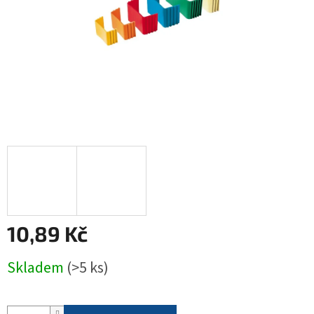
10,89 Kč
Měrná
Skladem
(>5 ks)
cena: