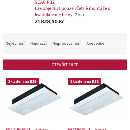
SCAC R32
Lze objednat pouze včetně montáže u
kvalifikované firmy
(2 ks)
21 828,40 Kč
Ř
a
Nejlevnější
Nejdražší
Nejprodávanější
Abecedně
z
e
OTEVŘÍT FILTR
n
í
V
Skladem na B2B
Skladem na B2B
p
ý
r
p
o
i
d
s
u
p
k
r
MT09R.NU1 - Vnitřní
MT11R.NU1 - Vnitřní