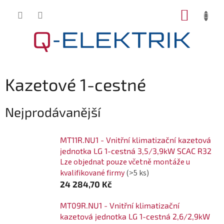
Přejít
NÁKUP
na
KOŠÍK
obsah
Kazetové 1-cestné
Nejprodávanější
MT11R.NU1 - Vnitřní klimatizační kazetová
jednotka LG 1-cestná 3,5/3,9kW SCAC R32
Lze objednat pouze včetně montáže u
kvalifikované firmy
(>5 ks)
24 284,70 Kč
MT09R.NU1 - Vnitřní klimatizační
kazetová jednotka LG 1-cestná 2,6/2,9kW