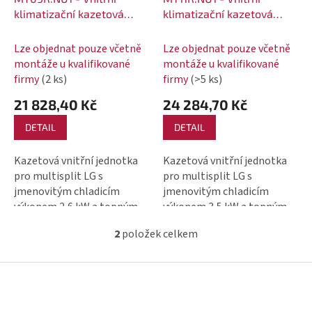
t
o
klimatizační kazetová
klimatizační kazetová
ů
jednotka LG 1-cestná
jednotka LG 1-cestná
d
2,6/2,9kW SCAC R32
3,5/3,9kW SCAC R32
Lze objednat pouze včetně
Lze objednat pouze včetně
u
montáže u kvalifikované
montáže u kvalifikované
k
firmy
(2 ks)
firmy
(>5 ks)
t
21 828,40 Kč
24 284,70 Kč
ů
DETAIL
DETAIL
Kazetová vnitřní jednotka
Kazetová vnitřní jednotka
pro multisplit LG s
pro multisplit LG s
jmenovitým chladicím
jmenovitým chladicím
výkonem 2,6 kW a topným
výkonem 3,5 kW a topným
výkonem 2,9 kW.
výkonem 3,9 kW.
2
položek celkem
O
v
Z
l
á
á
p
d