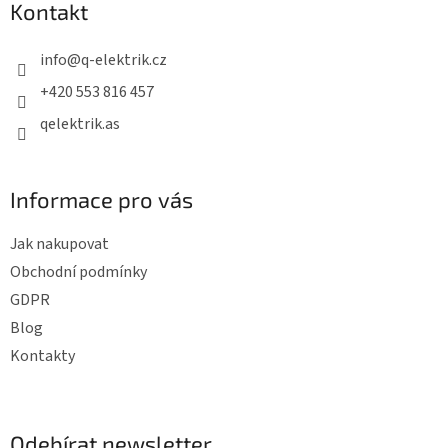
Kontakt
a
a
c
t
info
@
q-elektrik.cz
í
í
p
+420 553 816 457
r
qelektrik.as
v
k
y
Informace pro vás
v
ý
Jak nakupovat
p
Obchodní podmínky
i
GDPR
s
Blog
u
Kontakty
Odebírat newsletter