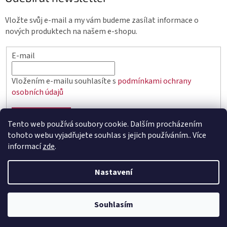
Vložte svůj e-mail a my vám budeme zasílat informace o
nových produktech na našem e-shopu.
E-mail
Vložením e-mailu souhlasíte s
podmínkami ochrany
osobních údajů
PŘIHLÁSIT SE
Tento web používá soubory cookie. Dalším procházením
tohoto webu vyjadřujete souhlas s jejich používáním.. Více
informací
zde
.
Vytvořil Shoptet
Nastavení
Copyright 2026
elektro.q-elektrik.cz
. Všechna práva
vyhrazena.
Souhlasím