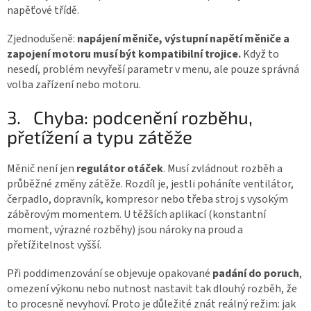
napěťové třídě.
Zjednodušeně:
napájení měniče, výstupní napětí měniče a
zapojení motoru musí být kompatibilní trojice.
Když to
nesedí, problém nevyřeší parametr v menu, ale pouze správná
volba zařízení nebo motoru.
3.
Chyba: podcenění rozběhu,
přetížení a typu zátěže
Měnič není jen
regulátor otáček
. Musí zvládnout rozběh a
průběžné změny zátěže. Rozdíl je, jestli poháníte ventilátor,
čerpadlo, dopravník, kompresor nebo třeba stroj s vysokým
záběrovým momentem. U těžších aplikací (konstantní
moment, výrazné rozběhy) jsou nároky na proud a
přetížitelnost vyšší.
Při poddimenzování se objevuje opakované
padání do poruch
,
omezení výkonu nebo nutnost nastavit tak dlouhý rozběh, že
to procesně nevyhoví. Proto je důležité znát reálný režim: jak