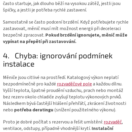
často startuje, jak dlouho běží na vysokou zátěž, jestli jsou
špičky, a jestli je potřeba rychlé zastavení.
Samostatně se často podcení brzdění. Když potřebujete rychle
zastavovat, měnič musí mít možnost energii při deceleraci
bezpečně zpracovat.
Pokud brzdění ignorujete, měnič může
vypínat na přepětí při zastavování.
4.
Chyba: ignorování podmínek
instalace
Měniče jsou citlivé na prostředí. Katalogový výkon neplatí
bezpodmínečně pro každé
rozvaděčové pole
a každou dílnu.
Vyšší teplota, špatné proudění vzduchu, prach nebo montáž
bez rezerv okolo chladiče zvyšují teplotu výkonových prvků.
Následkem bývá častější hlášení přehřátí, zkrácení životnosti
nebo
potřeba deratingu
(snížení použitelného výkonu).
Proto je dobré počítat s rezervou a řešit umístění:
rozvaděč
,
ventilace, odstupy, případně vhodnější krytí.
Instalační