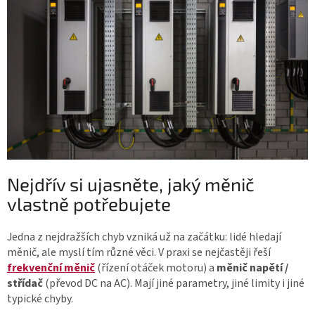
Nejdřív si ujasněte, jaký měnič
vlastně potřebujete
Jedna z nejdražších chyb vzniká už na začátku: lidé hledají
měnič, ale myslí tím různé věci. V praxi se nejčastěji řeší
frekvenční měnič
(řízení otáček motoru) a
měnič napětí /
střídač
(převod DC na AC). Mají jiné parametry, jiné limity i jiné
typické chyby.