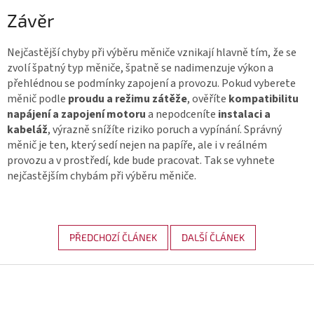
Závěr
Nejčastější chyby při výběru měniče vznikají hlavně tím, že se
zvolí špatný typ měniče, špatně se nadimenzuje výkon a
přehlédnou se podmínky zapojení a provozu. Pokud vyberete
měnič podle
proudu a režimu zátěže
, ověříte
kompatibilitu
napájení a zapojení motoru
a nepodceníte
instalaci a
kabeláž
, výrazně snížíte riziko poruch a vypínání. Správný
měnič je ten, který sedí nejen na papíře, ale i v reálném
provozu a v prostředí, kde bude pracovat. Tak se vyhnete
nejčastějším chybám při výběru měniče.
PŘEDCHOZÍ ČLÁNEK
DALŠÍ ČLÁNEK
Z
á
p