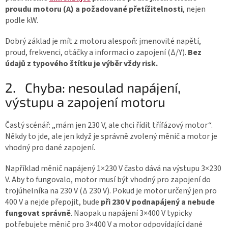
proudu motoru (A) a požadované přetížitelnosti
, nejen
podle kW.
Dobrý základ je mít z motoru alespoň: jmenovité napětí,
proud, frekvenci, otáčky a informaci o zapojení (Δ/Υ).
Bez
údajů z typového štítku je výběr vždy risk.
2.
Chyba: nesoulad napájení,
výstupu a zapojení motoru
Častý scénář: „mám jen 230 V, ale chci řídit třífázový motor“.
Někdy to jde, ale jen když je správně zvolený měnič a motor je
vhodný pro dané zapojení.
Například měnič napájený 1×230 V často dává na výstupu 3×230
V. Aby to fungovalo, motor musí být vhodný pro zapojení do
trojúhelníka na 230 V (Δ 230 V). Pokud je motor určený jen pro
400 V a nejde přepojit, bude
při 230 V podnapájený a nebude
fungovat správně
. Naopak u napájení 3×400 V typicky
potřebujete měnič pro 3×400 V a motor odpovídající dané