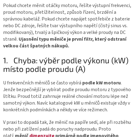
Pokud chcete měnit otáčky motoru, řešíte výstupní frekvenci,
proud motoru, přetížitelnost, způsob řízení, brzdění a
správnou kabeláž. Pokud chcete napájet spotřebiče z baterie
nebo DC zdroje, řešíte tvar výstupního napětí (čistý sinus vs.
modifikovaný), trvalý a špičkový výkon a velké proudy na DC
straně.
Ujasnění typu měniče je první filtr, který odstraní
velkou část špatných nákupů.
1.
Chyba: výběr podle výkonu (kW)
místo podle proudu (A)
U frekvenčních měničů se často vybírá
podle kW motoru
.
Jenže bezpečnější je vybírat podle proudu motoru z typového
štítku. Proud totiž zahrnuje reálné chování motoru lépe než
samotný výkon. Navíc katalogové kW u měničů existuje vždy v
konkrétních podmínkách a někdy ve více režimech.
V praxi to dopadá tak, že měnič na papíře sedí, ale při rozběhu
nebo při zatížení padá do poruchy nadproudu. Proto
platí:
měnič
dimenzujte
primárně podle jmenovitého