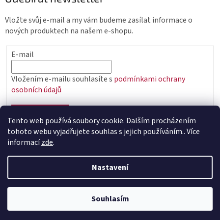
Vložte svůj e-mail a my vám budeme zasílat informace o
nových produktech na našem e-shopu.
E-mail
Vložením e-mailu souhlasíte s
podmínkami ochrany
osobních údajů
PŘIHLÁSIT SE
Tento web používá soubory cookie. Dalším procházením
tohoto webu vyjadřujete souhlas s jejich používáním.. Více
informací
zde
.
Vytvořil Shoptet
Nastavení
Copyright 2026
elektro.q-elektrik.cz
. Všechna práva
vyhrazena.
Souhlasím