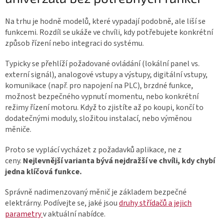
Na trhu je hodně modelů, které vypadají podobně, ale liší se
funkcemi. Rozdíl se ukáže ve chvíli, kdy potřebujete konkrétní
způsob řízení nebo integraci do systému.
Typicky se přehlíží požadované ovládání (lokální panel vs.
externí signál), analogové vstupy a výstupy, digitální vstupy,
komunikace (např. pro napojení na PLC), brzdné funkce,
možnost bezpečného vypnutí momentu, nebo konkrétní
režimy řízení motoru. Když to zjistíte až po koupi, končí to
dodatečnými moduly, složitou instalací, nebo výměnou
měniče.
Proto se vyplácí vycházet z požadavků aplikace, ne z
ceny.
Nejlevnější varianta bývá nejdražší ve chvíli, kdy chybí
jedna klíčová funkce.
Správně nadimenzovaný měnič je základem bezpečné
elektrárny. Podívejte se, jaké jsou
druhy střídačů a jejich
parametry
v aktuální nabídce.