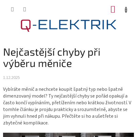
Přejít
NÁKUP
na
KOŠÍK
obsah
Nejčastější chyby při
výběru měniče
1.12.2025
Vybíráte měnič a nechcete koupit špatný typ nebo špatně
dimenzovaný model? Ty nejčastější chyby se pořád opakují a
často končí vypínáním, přetížením nebo krátkou životností. V
tomhle článku je projdu prakticky a srozumitelně, abyste se
jim vyhnuli hned při nákupu. Přečtěte si ho a ušetřete si
zbytečné komplikace.