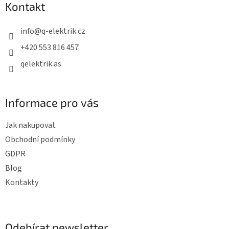
Kontakt
a
t
info
@
q-elektrik.cz
í
+420 553 816 457
qelektrik.as
Informace pro vás
Jak nakupovat
Obchodní podmínky
GDPR
Blog
Kontakty
Odebírat newsletter