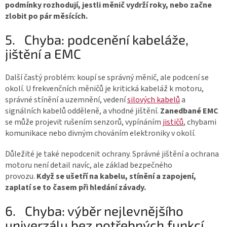
podmínky rozhodují, jestli měnič vydrží roky, nebo začne
zlobit po pár měsících.
5.
Chyba: podcenění kabeláže,
jištění a EMC
Další častý problém: koupí se správný měnič, ale podcení se
okolí. U frekvenčních měničů je kritická kabeláž k motoru,
správné stínění a uzemnění, vedení
silových kabelů
a
signálních kabelů odděleně, a vhodné jištění.
Zanedbané EMC
se může projevit rušením senzorů, vypínáním
jističů
, chybami
komunikace nebo divným chováním elektroniky v okolí.
Důležité je také nepodcenit ochrany. Správné jištění a ochrana
motoru není detail navíc, ale základ bezpečného
provozu.
Když se ušetří na kabelu, stínění a zapojení,
zaplatí se to časem při hledání závady.
6.
Chyba: výběr nejlevnějšího
univerzálu bez potřebných funkcí