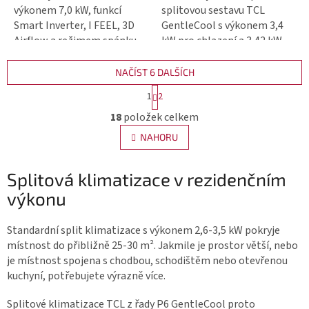
výkonem 7,0 kW, funkcí
splitovou sestavu TCL
Smart Inverter, I FEEL, 3D
GentleCool s výkonem 3,4
Airflow a režimem spánku
kW pro chlazení a 3,42 kW
pro vytápění.
NAČÍST 6 DALŠÍCH
S
1
2
t
O
18
položek celkem
r
v
á
NAHORU
l
n
á
k
Splitová klimatizace v rezidenčním
d
o
a
výkonu
v
c
á
í
n
Standardní split klimatizace s výkonem 2,6-3,5 kW pokryje
í
p
místnost do přibližně 25-30 m². Jakmile je prostor větší, nebo
r
je místnost spojena s chodbou, schodištěm nebo otevřenou
v
kuchyní, potřebujete výrazně více.
k
Splitové klimatizace TCL z řady P6 GentleCool proto