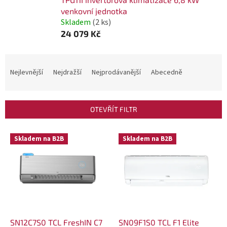
venkovní jednotka
Skladem
(2 ks)
24 079 Kč
Ř
a
Nejlevnější
Nejdražší
Nejprodávanější
Abecedně
z
e
OTEVŘÍT FILTR
n
í
V
Skladem na B2B
Skladem na B2B
p
ý
r
p
o
i
d
s
u
p
k
r
SN12C7S0 TCL FreshIN C7
SN09F1S0 TCL F1 Elite