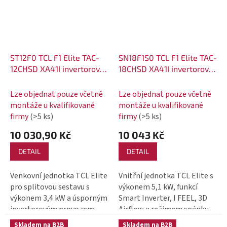
ST12F0 TCL F1 Elite TAC-
SN18F1S0 TCL F1 Elite TAC-
12CHSD XA41I invertorová
18CHSD XA41I invertorová
klimatizace 3,4 kW
klimatizace 5,1 kW vnitřní
venkovní jednotka
jednotka
Lze objednat pouze včetně
Lze objednat pouze včetně
montáže u kvalifikované
montáže u kvalifikované
firmy
(>5 ks)
firmy
(>5 ks)
10 030,90 Kč
10 043 Kč
DETAIL
DETAIL
Venkovní jednotka TCL Elite
Vnitřní jednotka TCL Elite s
pro splitovou sestavu s
výkonem 5,1 kW, funkcí
výkonem 3,4 kW a úsporným
Smart Inverter, I FEEL, 3D
invertorovým provozem
Airflow a režimem spánku
Skladem na B2B
Skladem na B2B