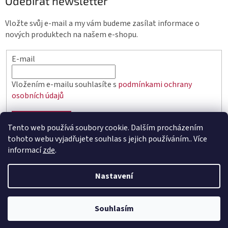
Odebírat newsletter
Vložte svůj e-mail a my vám budeme zasílat informace o
nových produktech na našem e-shopu.
E-mail
Vložením e-mailu souhlasíte s
podmínkami ochrany
osobních údajů
PŘIHLÁSIT SE
Tento web používá soubory cookie. Dalším procházením
tohoto webu vyjadřujete souhlas s jejich používáním.. Více
informací
zde
.
Vytvořil Shoptet
Nastavení
Copyright 2026
elektro.q-elektrik.cz
. Všechna práva
Souhlasím
vyhrazena.