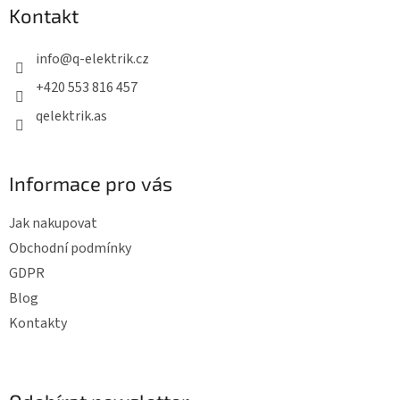
p
Kontakt
a
t
info
@
q-elektrik.cz
í
+420 553 816 457
qelektrik.as
Informace pro vás
Jak nakupovat
Obchodní podmínky
GDPR
Blog
Kontakty