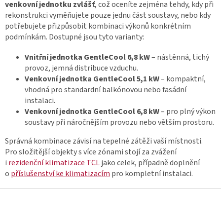
venkovní jednotku
zvlášť
, což oceníte zejména tehdy, kdy při
rekonstrukci vyměňujete pouze jednu část soustavy, nebo kdy
potřebujete přizpůsobit kombinaci výkonů konkrétním
podmínkám. Dostupné jsou tyto varianty:
Vnitřní jednotka GentleCool 6,8 kW
– nástěnná, tichý
provoz, jemná distribuce vzduchu.
Venkovní jednotka GentleCool 5,1 kW
– kompaktní,
vhodná pro standardní balkónovou nebo fasádní
instalaci.
Venkovní jednotka GentleCool 6,8 kW
– pro plný výkon
soustavy při náročnějším provozu nebo větším prostoru.
Správná kombinace závisí na tepelné zátěži vaší místnosti.
Pro složitější objekty s více zónami stojí za zvážení
i
rezidenční klimatizace TCL
jako celek, případně doplnění
o
příslušenství ke klimatizacím
pro kompletní instalaci.
Z
á