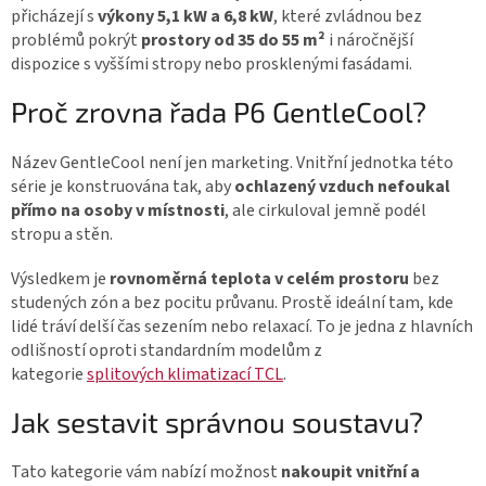
y
přicházejí s
výkony
5,1 kW a 6,8 kW
, které zvládnou bez
v
problémů pokrýt
prostory od 35 do 55 m²
i náročnější
ý
dispozice s vyššími stropy nebo prosklenými fasádami.
p
i
Proč zrovna řada P6 GentleCool?
s
u
Název GentleCool není jen marketing. Vnitřní jednotka této
série je konstruována tak, aby
ochlazený vzduch
nefoukal
přímo na osoby v místnosti
, ale cirkuloval jemně podél
stropu a stěn.
Výsledkem je
rovnoměrná teplota v celém prostoru
bez
studených zón a bez pocitu průvanu. Prostě ideální tam, kde
lidé tráví delší čas sezením nebo relaxací. To je jedna z hlavních
odlišností oproti standardním modelům z
kategorie
splitových klimatizací TCL
.
Jak sestavit správnou soustavu?
Tato kategorie vám nabízí možnost
nakoupit vnitřní a