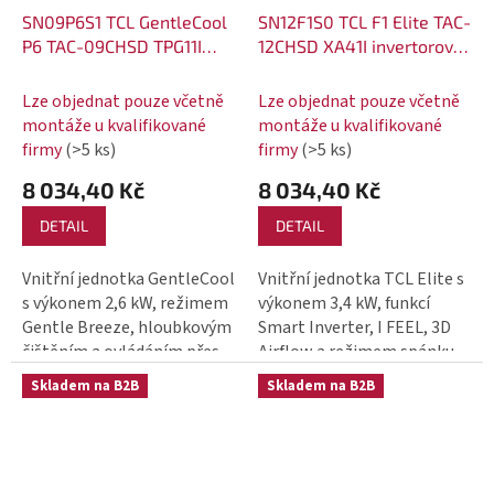
SN09P6S1 TCL GentleCool
SN12F1S0 TCL F1 Elite TAC-
P6 TAC-09CHSD TPG11I
12CHSD XA41I invertorová
invertorová klimatizace
klimatizace 3,4 kW vnitřní
2,6 kW vnitřní jednotka
jednotka
Lze objednat pouze včetně
Lze objednat pouze včetně
montáže u kvalifikované
montáže u kvalifikované
firmy
(>5 ks)
firmy
(>5 ks)
8 034,40 Kč
8 034,40 Kč
DETAIL
DETAIL
Vnitřní jednotka GentleCool
Vnitřní jednotka TCL Elite s
s výkonem 2,6 kW, režimem
výkonem 3,4 kW, funkcí
Gentle Breeze, hloubkovým
Smart Inverter, I FEEL, 3D
čištěním a ovládáním přes
Airflow a režimem spánku
TCL Home.
Skladem na B2B
Skladem na B2B