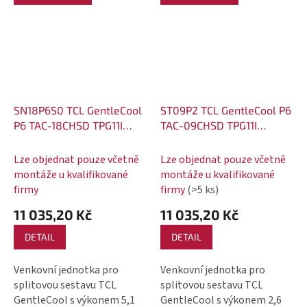
SN18P6S0 TCL GentleCool
ST09P2 TCL GentleCool P6
P6 TAC-18CHSD TPG11I
TAC-09CHSD TPG11I
invertorová klimatizace 5,1
invertorová klimatizace
kW vnitřní jednotka
2,6 kW venkovní jednotka
Lze objednat pouze včetně
Lze objednat pouze včetně
montáže u kvalifikované
montáže u kvalifikované
firmy
firmy
(>5 ks)
11 035,20 Kč
11 035,20 Kč
DETAIL
DETAIL
Venkovní jednotka pro
Venkovní jednotka pro
splitovou sestavu TCL
splitovou sestavu TCL
GentleCool s výkonem 5,1
GentleCool s výkonem 2,6