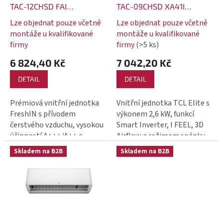
t
o
TAC-12CHSD FAI
TAC-09CHSD XA41I
ů
invertorová klimatizace
invertorová klimatizace
d
Lze objednat pouze včetně
Lze objednat pouze včetně
3,6 kW vnitřní jednotka
2,6 kW vnitřní jednotka
u
montáže u kvalifikované
montáže u kvalifikované
Průměrné
Průměrné
firmy
firmy
(>5 ks)
k
hodnocení
hodnocení
produktu
produktu
t
6 824,40 Kč
7 042,20 Kč
je
je
ů
5,0
5,0
DETAIL
DETAIL
z
z
5
5
Prémiová vnitřní jednotka
Vnitřní jednotka TCL Elite s
hvězdiček.
hvězdiček.
FreshIN s přívodem
výkonem 2,6 kW, funkcí
čerstvého vzduchu, vysokou
Smart Inverter, I FEEL, 3D
účinností A+++/A++ a
Airflow a režimem spánku
komfortním prouděním
Skladem na B2B
Skladem na B2B
Gentle Breeze.