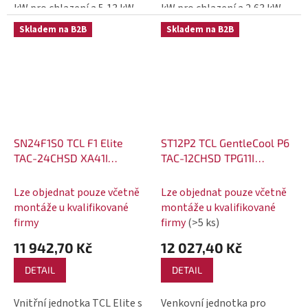
kW pro chlazení a 5,13 kW
kW pro chlazení a 2,63 kW
pro vytápění.
pro vytápění.
Skladem na B2B
Skladem na B2B
SN24F1S0 TCL F1 Elite
ST12P2 TCL GentleCool P6
TAC-24CHSD XA41I
TAC-12CHSD TPG11I
invertorová klimatizace
invertorová klimatizace
7,0 kW vnitřní jednotka
3,4 kW venkovní jednotka
Lze objednat pouze včetně
Lze objednat pouze včetně
montáže u kvalifikované
montáže u kvalifikované
firmy
firmy
(>5 ks)
11 942,70 Kč
12 027,40 Kč
DETAIL
DETAIL
Vnitřní jednotka TCL Elite s
Venkovní jednotka pro