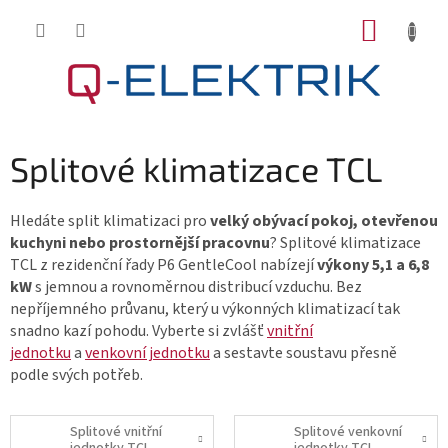
Přejít
NÁKUP
na
KOŠÍK
obsah
Splitové klimatizace TCL
Hledáte split klimatizaci pro
velký obývací pokoj, otevřenou
kuchyni nebo prostornější pracovnu
? Splitové klimatizace
TCL z rezidenční řady P6 GentleCool nabízejí
výkony 5,1 a 6,8
kW
s jemnou a rovnoměrnou distribucí vzduchu. Bez
nepříjemného průvanu, který u výkonných klimatizací tak
snadno kazí pohodu. Vyberte si zvlášť
vnitřní
jednotku
a
venkovní jednotku
a sestavte soustavu přesně
podle svých potřeb.
Splitové vnitřní
Splitové venkovní