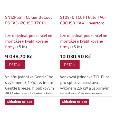
SN12P6S1 TCL GentleCool
ST09F0 TCL F1 Elite TAC-
P6 TAC-12CHSD TPG11I
09CHSD XA41I invertorová
invertorová klimatizace
klimatizace 2,6 kW
3,4 kW vnitřní jednotka
venkovní jednotka
Lze objednat pouze včetně
Lze objednat pouze včetně
montáže u kvalifikované
montáže u kvalifikované
firmy
(>5 ks)
firmy
(>5 ks)
9 038,70 Kč
10 030,90 Kč
DETAIL
DETAIL
Vnitřní jednotka GentleCool
Venkovní jednotka TCL Elite
s výkonem 3,4 kW, režimem
pro splitovou sestavu s
Gentle Breeze, hloubkovým
výkonem 2,6 kW a úsporným
čištěním a ovládáním přes
invertorovým provozem
TCL Home
Skladem na B2B
Skladem na B2B