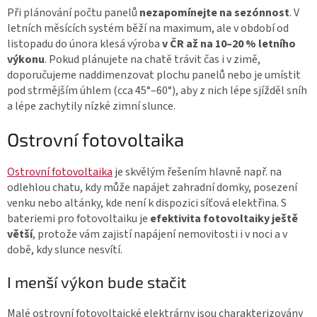
Při plánování počtu panelů
nezapomínejte na sezónnost
. V
letních měsících systém běží na maximum, ale v období od
listopadu do února klesá výroba
v ČR až na 10–20 % letního
výkonu
. Pokud plánujete na chatě trávit čas i v zimě,
doporučujeme naddimenzovat plochu panelů nebo je umístit
pod strmějším úhlem (cca 45°–60°), aby z nich lépe sjížděl sníh
a lépe zachytily nízké zimní slunce.
Ostrovní
fotovoltaika
Ostrovní fotovoltaika
je skvělým řešením hlavně např. na
odlehlou chatu, kdy může napájet zahradní domky, posezení
venku nebo altánky, kde není k dispozici síťová elektřina.
S
bateriemi pro fotovoltaiku je
efektivita fotovoltaiky ještě
větší
, protože vám zajistí napájení nemovitosti i v noci a v
době, kdy slunce nesvítí.
I menší výkon bude stačit
Malé ostrovní fotovoltaické elektrárny jsou charakterizovány