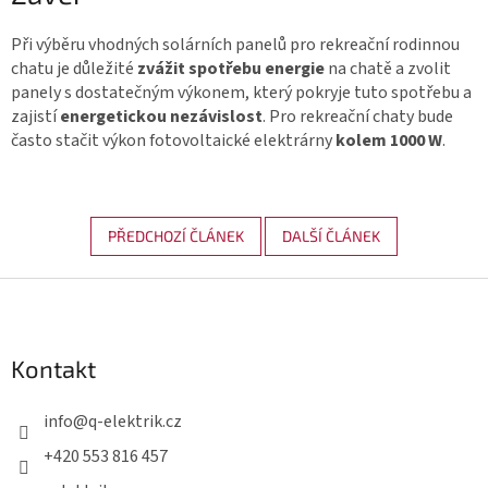
Při výběru vhodných solárních panelů pro rekreační rodinnou
chatu je důležité
zvážit spotřebu energie
na chatě a zvolit
panely s dostatečným výkonem, který pokryje tuto spotřebu a
zajistí
energetickou nezávislost
. Pro rekreační chaty bude
často stačit výkon fotovoltaické elektrárny
kolem 1000 W
.
PŘEDCHOZÍ ČLÁNEK
DALŠÍ ČLÁNEK
Z
á
p
Kontakt
a
t
info
@
q-elektrik.cz
í
+420 553 816 457