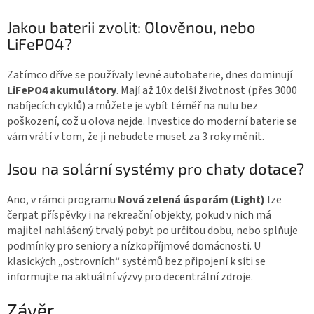
Jakou baterii zvolit: Olověnou, nebo
LiFePO4?
Zatímco dříve se používaly levné autobaterie, dnes dominují
LiFePO4 akumulátory
. Mají až 10x delší životnost (přes 3000
nabíjecích cyklů) a můžete je vybít téměř na nulu bez
poškození, což u olova nejde. Investice do moderní baterie se
vám vrátí v tom, že ji nebudete muset za 3 roky měnit.
Jsou na solární systémy pro chaty dotace?
Ano, v rámci programu
Nová zelená úsporám (Light)
lze
čerpat příspěvky i na rekreační objekty, pokud v nich má
majitel nahlášený trvalý pobyt po určitou dobu, nebo splňuje
podmínky pro seniory a nízkopříjmové domácnosti. U
klasických „ostrovních“ systémů bez připojení k síti se
informujte na aktuální výzvy pro decentrální zdroje.
Závěr