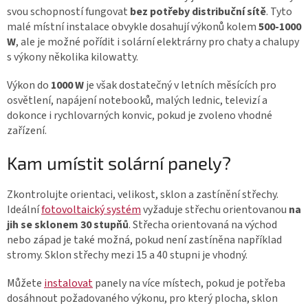
svou schopností fungovat
bez potřeby distribuční sítě
. Tyto
malé místní instalace obvykle dosahují výkonů kolem
500-1000
W
, ale je možné pořídit i solární elektrárny pro chaty a chalupy
s výkony několika kilowatty.
Výkon do
1000 W
je však dostatečný v letních měsících pro
osvětlení, napájení notebooků, malých lednic, televizí a
dokonce i rychlovarných konvic, pokud je zvoleno vhodné
zařízení.
Kam umístit solární panely?
Zkontrolujte orientaci, velikost, sklon a zastínění střechy.
Ideální
fotovoltaický systém
vyžaduje střechu orientovanou
na
jih se sklonem 30 stupňů
. Střecha orientovaná na východ
nebo západ je také možná, pokud není zastíněna například
stromy. Sklon střechy mezi 15 a 40 stupni je vhodný.
Můžete
instalovat
panely na více místech, pokud je potřeba
dosáhnout požadovaného výkonu, pro který plocha, sklon