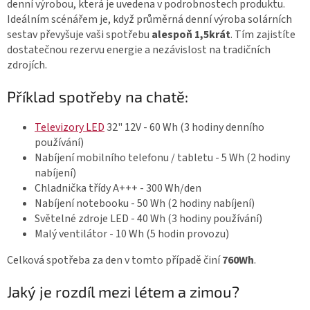
denní výrobou, která je uvedena v podrobnostech produktu.
Ideálním scénářem je, když průměrná denní výroba solárních
sestav převyšuje vaši spotřebu
alespoň 1,5krát
. Tím zajistíte
dostatečnou rezervu energie a nezávislost na tradičních
zdrojích.
Příklad spotřeby na chatě:
Televizory LED
32" 12V - 60 Wh (3 hodiny denního
používání)
Nabíjení mobilního telefonu / tabletu - 5 Wh (2 hodiny
nabíjení)
Chladnička třídy A+++ - 300 Wh/den
Nabíjení notebooku - 50 Wh (2 hodiny nabíjení)
Světelné zdroje LED - 40 Wh (3 hodiny používání)
Malý ventilátor - 10 Wh (5 hodin provozu)
Celková spotřeba za den v tomto případě činí
760Wh
.
Jaký je rozdíl mezi létem a zimou?