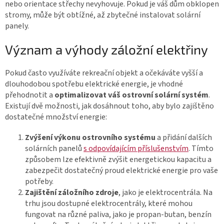
nebo orientace střechy nevyhovuje. Pokud je váš dům obklopen
stromy, může být obtížné, až zbytečné instalovat solární
panely.
Význam a výhody záložní elektřiny
Pokud často využíváte rekreační objekt a očekáváte vyšší a
dlouhodobou spotřebu elektrické energie, je vhodné
přehodnotit a
optimalizovat váš ostrovní solární systém
.
Existují dvě možnosti, jak dosáhnout toho, aby bylo zajištěno
dostatečné množství energie:
Zvýšení výkonu ostrovního systému
a přidání dalších
solárních panelů
s odpovídajícím příslušenstvím
. Tímto
způsobem lze efektivně zvýšit energetickou kapacitu a
zabezpečit dostatečný proud elektrické energie pro vaše
potřeby.
Zajištění záložního zdroje
, jako je elektrocentrála. Na
trhu jsou dostupné elektrocentrály, které mohou
fungovat na různé paliva, jako je propan-butan, benzín