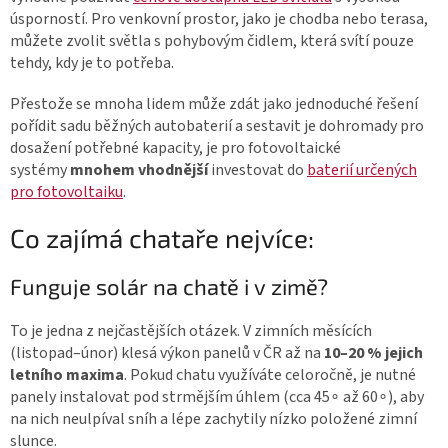
úsporností. Pro venkovní prostor, jako je chodba nebo terasa,
můžete zvolit
světla s pohybovým čidlem
, která svítí pouze
tehdy, kdy je to potřeba.
Přestože se mnoha lidem může zdát jako jednoduché řešení
pořídit sadu běžných autobaterií a sestavit je dohromady pro
dosažení potřebné kapacity, je pro fotovoltaické
systémy
mnohem vhodnější
investovat do
baterií určených
pro fotovoltaiku
.
Co zajímá chataře nejvíce:
Funguje solár na chatě i v zimě?
To je jedna z nejčastějších otázek. V zimních měsících
(listopad–únor) klesá výkon panelů v ČR až na
10–20 % jejich
letního maxima
. Pokud chatu využíváte celoročně, je nutné
panely instalovat pod strmějším úhlem (cca
4
5
∘
až
6
0
∘
), aby
na nich neulpíval sníh a lépe zachytily nízko položené zimní
slunce.