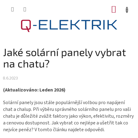
Přejít
NÁKUP
na
KOŠÍK
obsah
Jaké solární panely vybrat
na chatu?
8.6.2023
(Aktualizováno: Leden 2026)
Solární panely jsou stále populárnější volbou pro napájení
chat a chalup. Při výběru správného solárního panelu pro vaši
chatu je důležité zvážit faktory jako výkon, efektivitu, rozměry
a cenovou dostupnost. Jak vybrat co nejlépe a ušetřit tak co
nejvíce peněz? V tomto článku najdete odpovědi.