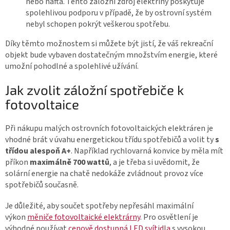
nebo nafta. Tento záložní zdroj elektřiny poskytuje
spolehlivou podporu v případě, že by ostrovní systém
nebyl schopen pokrýt veškerou spotřebu.
Díky těmto možnostem si můžete být jistí, že váš rekreační
objekt bude vybaven dostatečným množstvím energie, které
umožní pohodlné a spolehlivé užívání.
Jak zvolit záložní spotřebiče k
fotovoltaice
Při nákupu malých ostrovních fotovoltaických elektráren je
vhodné brát v úvahu energetickou třídu spotřebičů a volit ty
s
třídou alespoň A+
. Například rychlovarná konvice by měla mít
příkon
maximálně 700 wattů
, a je třeba si uvědomit, že
solární energie na chatě nedokáže zvládnout provoz více
spotřebičů současně.
Je důležité, aby součet spotřeby nepřesáhl maximální
výkon
měniče fotovoltaické elektrárny
. Pro osvětlení je
výhodné používat
cenově dostupná LED svítidla
s vysokou