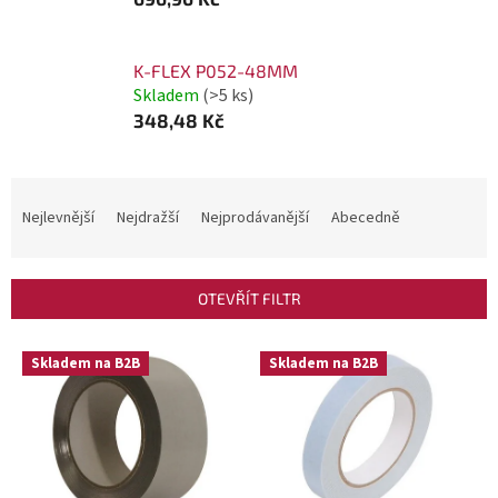
K-FLEX P052-48MM
Skladem
(>5 ks)
348,48 Kč
Ř
a
Nejlevnější
Nejdražší
Nejprodávanější
Abecedně
z
e
OTEVŘÍT FILTR
n
í
V
Skladem na B2B
Skladem na B2B
p
ý
r
p
o
i
d
s