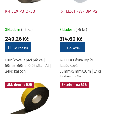
u
p
k
r
K-FLEX P01D-50
K-FLEX IT-W-10M PS
t
o
ů
d
Skladem
(>5 ks)
Skladem
(>5 ks)
u
k
249,26 Kč
314,60 Kč
t
Do košíku
Do košíku
ů
Hliníková lepicí páska |
K-FLEX Páska lepící
50mmx50m | 0,05 síla | Al |
kaučuková |
24ks karton
50mmx3mm/10m | 24ks
karton | bílá
Skladem na B2B
Skladem na B2B