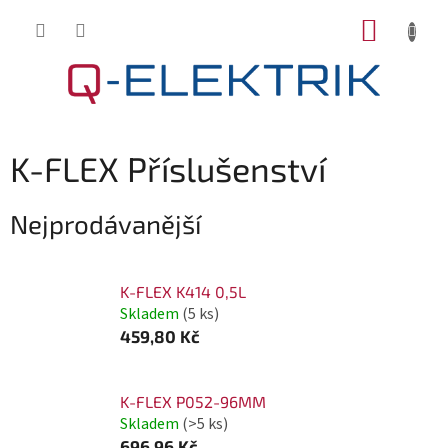
Přejít
NÁKUP
na
KOŠÍK
obsah
K-FLEX Příslušenství
Nejprodávanější
K-FLEX K414 0,5L
Skladem
(5 ks)
459,80 Kč
K-FLEX P052-96MM
Skladem
(>5 ks)
696,96 Kč