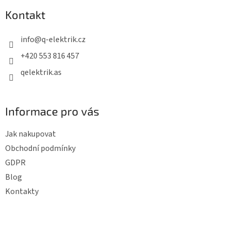
p
d
Kontakt
a
a
c
t
info
@
q-elektrik.cz
í
í
p
+420 553 816 457
r
qelektrik.as
v
k
y
Informace pro vás
v
ý
Jak nakupovat
p
Obchodní podmínky
i
GDPR
s
Blog
u
Kontakty