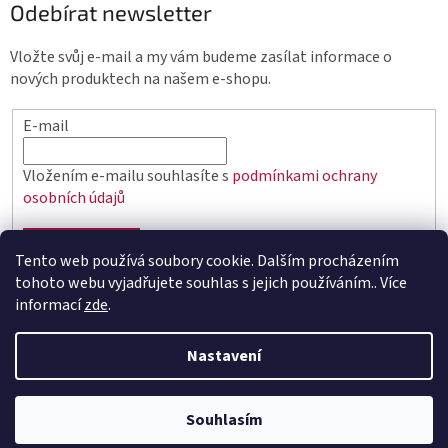
Odebírat newsletter
Vložte svůj e-mail a my vám budeme zasílat informace o
nových produktech na našem e-shopu.
E-mail
Vložením e-mailu souhlasíte s
podmínkami ochrany
osobních údajů
PŘIHLÁSIT SE
Tento web používá soubory cookie. Dalším procházením
tohoto webu vyjadřujete souhlas s jejich používáním.. Více
informací
zde
.
Vytvořil Shoptet
Nastavení
Copyright 2026
elektro.q-elektrik.cz
. Všechna práva
Souhlasím
vyhrazena.