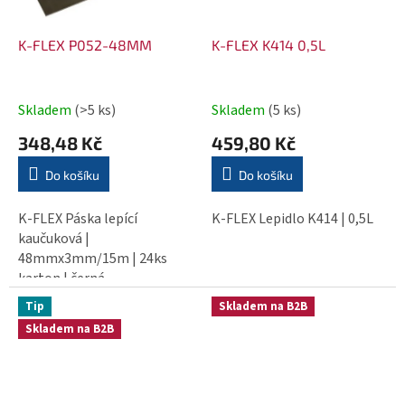
K-FLEX P052-48MM
K-FLEX K414 0,5L
Skladem
(>5 ks)
Skladem
(5 ks)
348,48 Kč
459,80 Kč
Do košíku
Do košíku
K-FLEX Páska lepící
K-FLEX Lepidlo K414 | 0,5L
kaučuková |
48mmx3mm/15m | 24ks
karton | černá
Tip
Skladem na B2B
Skladem na B2B