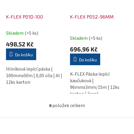
K-FLEX P01D-100
K-FLEX P052-96MM
Skladem
(>5 ks)
Průměrné
Skladem
(>5 ks)
hodnocení
498,52 Kč
produktu
696,96 Kč
je
Do košíku
Do košíku
5,0
z
Hliníková lepící páska |
5
K-FLEX Páska lepící
100mmx50m | 0,05 síla | Al |
hvězdiček.
kaučuková |
12ks karton
96mmx3mm/15m | 12ks
karton | černá
6
položek celkem
O
v
Z
l
á
á