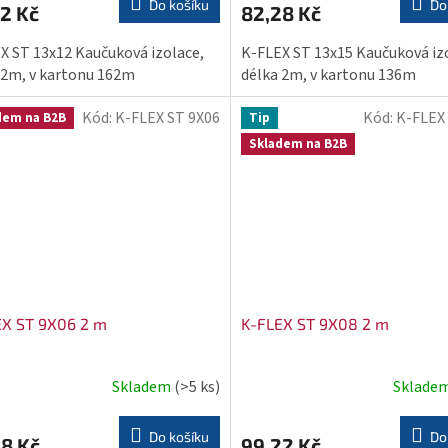
Do košíku
Do
2 Kč
82,28 Kč
X ST 13x12 Kaučuková izolace,
K-FLEX ST 13x15 Kaučuková iz
 2m, v kartonu 162m
délka 2m, v kartonu 136m
Kód:
K-FLEX ST 9X06
Kód:
K-FLEX
dem na B2B
Tip
Skladem na B2B
EX ST 9X06 2 m
K-FLEX ST 9X08 2 m
Skladem
(>5 ks)
Sklade
Průměrné
hodnocení
produktu
Do košíku
Do
8 Kč
99,22 Kč