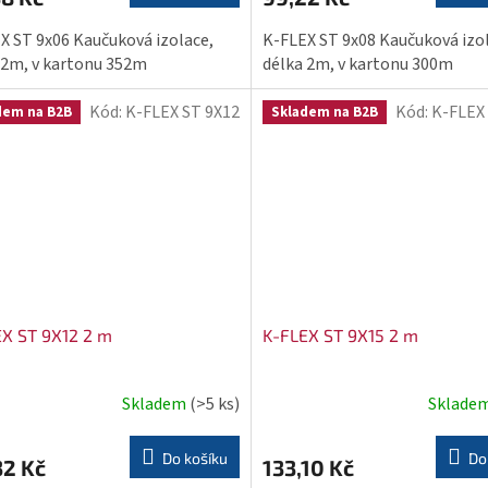
je
5,0
X ST 9x06 Kaučuková izolace,
K-FLEX ST 9x08 Kaučuková izo
z
 2m, v kartonu 352m
délka 2m, v kartonu 300m
5
hvězdiček.
Kód:
K-FLEX ST 9X12
Kód:
K-FLEX
dem na B2B
Skladem na B2B
X ST 9X12 2 m
K-FLEX ST 9X15 2 m
Skladem
(>5 ks)
Sklade
Do košíku
Do
32 Kč
133,10 Kč