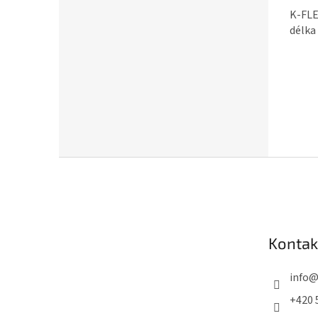
K-FLE
délka
Z
á
p
a
Kontak
t
í
info
+420 