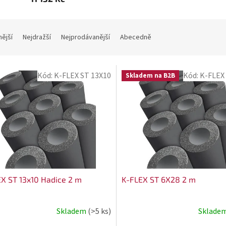
nější
Nejdražší
Nejprodávanější
Abecedně
Kód:
K-FLEX ST 13X10
Kód:
K-FLEX
Skladem na B2B
X ST 13x10 Hadice 2 m
K-FLEX ST 6X28 2 m
Skladem
(>5 ks)
Sklade