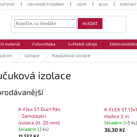
KUPOVAT
OBCHODNÍ PODMÍNKY
GDPR
BLOG
KONTAKT
HLEDAT
ční materiál
Fotovoltaika
Světelné zdroje
Elektromobilit
izacím
Izolace
Kaučuková izolace
čuková izolace
prodávanější
K-Flex ST Duct Pás
K-FLEX ST 13x
- Samolepicí
Hadice 2 m
Skladem
(>5 ks
izolace (tl. 20 mm)
Skladem
(2 ks)
36,30 Kč
11 132 Kč