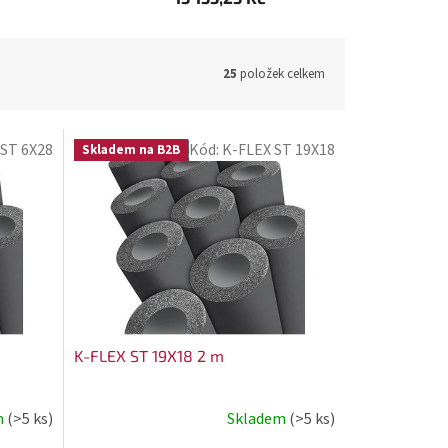
25
položek celkem
 ST 6X28
Kód:
K-FLEX ST 19X18
Skladem na B2B
K-FLEX ST 19X18 2 m
m
(>5 ks)
Skladem
(>5 ks)