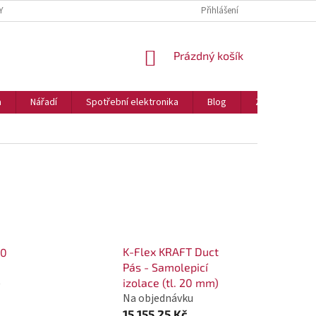
Y
Přihlášení
NÁKUPNÍ
Prázdný košík
KOŠÍK
a
Nářadí
Spotřební elektronika
Blog
Značky
K-Flex KRAFT Duct
10
Pás - Samolepicí
)
izolace (tl. 20 mm)
Na objednávku
15 155,25 Kč