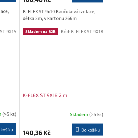
lace,
K-FLEX ST 9x10 Kaučuková izolace,
délka 2m, v kartonu 266m
 ST 9X15
Kód:
K-FLEX ST 9X18
Skladem na B2B
K-FLEX ST 9X18 2 m
m
(>5 ks)
Skladem
(>5 ks)
 košíku
Do košíku
140,36 Kč