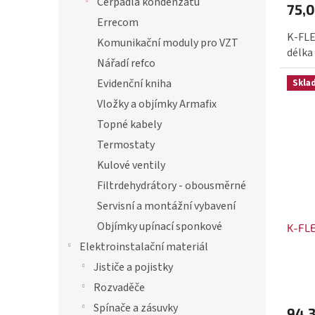
Čerpadla kondenzátu
75,0
Errecom
K-FLE
Komunikační moduly pro VZT
délka
Nářadí refco
Evidenční kniha
Skla
Vložky a objímky Armafix
Topné kabely
Termostaty
Kulové ventily
Filtrdehydrátory - obousměrné
Servisní a montážní vybavení
Objímky upínací sponkové
K-FL
Elektroinstalační materiál
Jističe a pojistky
Rozvaděče
Spínače a zásuvky
94,3