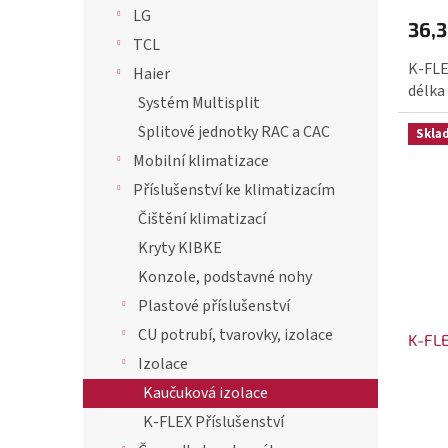
t
LG
ů
36,3
TCL
K-FLE
Haier
délka
Systém Multisplit
Splitové jednotky RAC a CAC
Skla
Mobilní klimatizace
Příslušenství ke klimatizacím
Čištění klimatizací
Kryty KIBKE
Konzole, podstavné nohy
Plastové příslušenství
CU potrubí, tvarovky, izolace
K-FLE
Izolace
Kaučuková izolace
K-FLEX Příslušenství