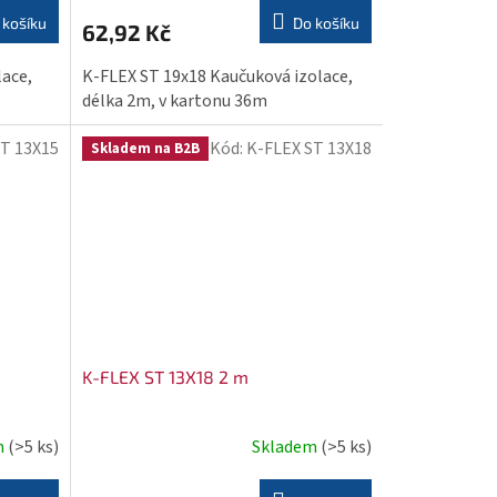
 košíku
Do košíku
62,92 Kč
lace,
K-FLEX ST 19x18 Kaučuková izolace,
délka 2m, v kartonu 36m
ST 13X15
Kód:
K-FLEX ST 13X18
Skladem na B2B
K-FLEX ST 13X18 2 m
m
(>5 ks)
Skladem
(>5 ks)