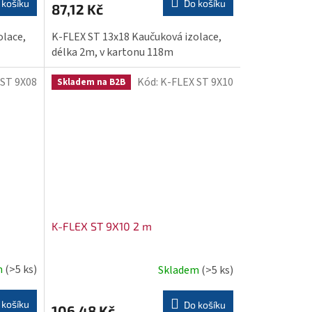
 košíku
Do košíku
87,12 Kč
olace,
K-FLEX ST 13x18 Kaučuková izolace,
délka 2m, v kartonu 118m
 ST 9X08
Kód:
K-FLEX ST 9X10
Skladem na B2B
K-FLEX ST 9X10 2 m
m
(>5 ks)
Skladem
(>5 ks)
 košíku
Do košíku
106,48 Kč