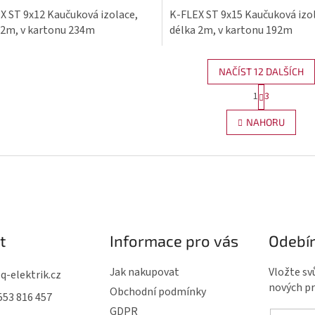
X ST 9x12 Kaučuková izolace,
K-FLEX ST 9x15 Kaučuková izo
 2m, v kartonu 234m
délka 2m, v kartonu 192m
NAČÍST 12 DALŠÍCH
S
1
3
O
t
v
r
NAHORU
l
á
n
á
k
d
o
a
v
c
á
í
n
p
t
Informace pro vás
Odebír
í
r
v
Jak nakupovat
Vložte sv
@
q-elektrik.cz
nových p
k
Obchodní podmínky
553 816 457
y
GDPR