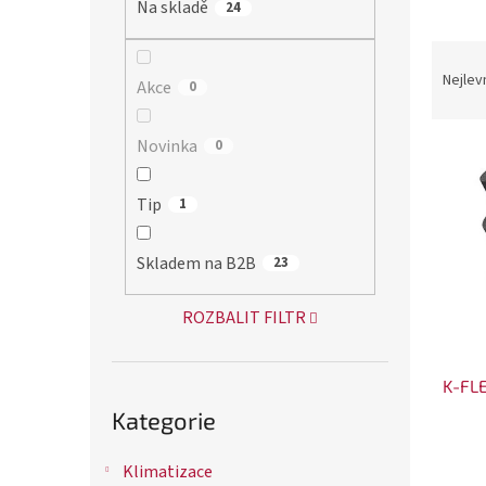
Na skladě
24
p
a
Ř
n
a
Nejlev
Akce
0
e
z
l
e
Novinka
0
V
n
ý
í
Tip
1
p
p
i
r
Skladem na B2B
23
s
o
p
ROZBALIT FILTR
d
r
u
o
k
K-FLE
d
Přeskočit
t
kategorie
Kategorie
u
ů
k
Klimatizace