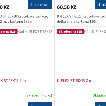
Do košíku
Do
0 Kč
60,50 Kč
X ST 13x10 kaučuková izolace,
K-FLEX ST 6x28 Kaučuková izo
 2 m, v kartonu 172 m
délka 2m, v kartonu 130m
Kód:
K-FLEX ST 13X12
Kód:
K-FLEX 
dem na B2B
Skladem na B2B
X ST 13X12 2 m
K-FLEX ST 13X15 2 m
Skladem
(>5 ks)
Sklade